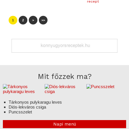
recept
1
2
>
>>
Mit főzzek ma?
Tárkonyos pulykaragu leves
Diós-lekváros csiga
Puncsszelet
Napi menü