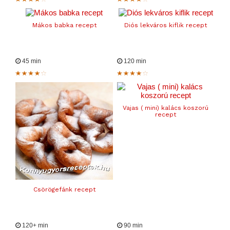
Mákos babka recept
Diós lekváros kiflik recept
45 min
120 min
Vajas ( mini) kalács koszorú
recept
Csörögefánk recept
120+ min
90 min