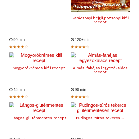
Karácsonyi bejgli,pozsonyi kifli
recept
90 min
120+ min
Mogyorókrémes kifli recept
Almás-fahéjas legyezőkalács
recept
45 min
90 min
Lángos-gluténmentes recept
Pudingos-túrós tekercs ...