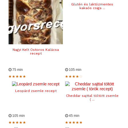
Glutén és laktózmentes
kakaós csiga ...
Nagyi Kelt Ostoros Kalácsa
recept
75 min
105 min
Leopárd zsemle recept
Cheddar sajttal töltött zsemle
( ...
105 min
45 min