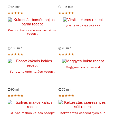
45 min
105 min
Virslis tekercs recept
Kukoricás-borsós-sajtos párna
recept
105 min
90 min
Meggyes bukta recept
Fonott kakaós kalács recept
90 min
75 min
Szilvás mákos kalács recept
Kelttésztás cseresznyés süti