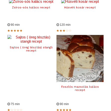
Zsíros-sós kalács recept
Húsvéti kosár recept
90 min
120 min
Sajtos ( öreg tésztás) stangli
recept
Foszlós mazsolás kalács
recept
75 min
90 min