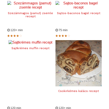
Szezámmagos (pamut) zsemle
Sajtos-baconos bagel recept
recept
120+ min
75 min
Sajtkrémes muffin recept
Csokirkémes kalács recept
120 min
120+ min