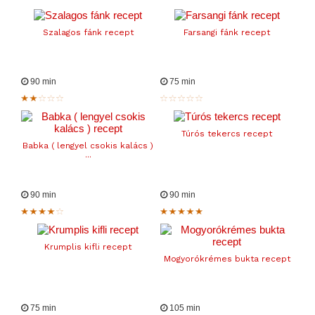
Szalagos fánk recept
Farsangi fánk recept
90 min
75 min
Túrós tekercs recept
Babka ( lengyel csokis kalács )
...
90 min
90 min
Krumplis kifli recept
Mogyorókrémes bukta recept
75 min
105 min