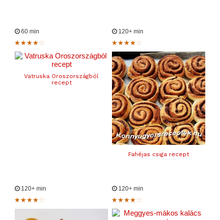
60 min
120+ min
Vatruska Oroszországból
recept
Fahéjas csiga recept
120+ min
120+ min