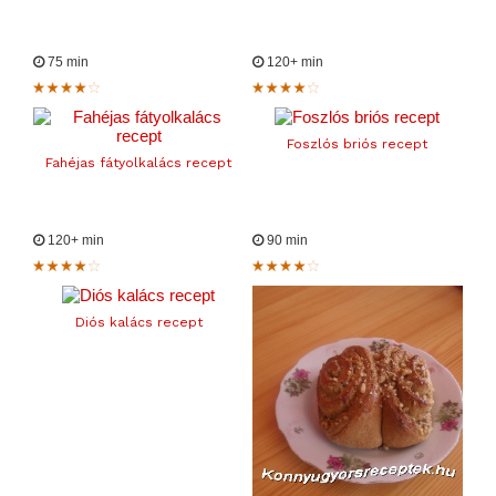
75 min
120+ min
Foszlós briós recept
Fahéjas fátyolkalács recept
120+ min
90 min
Diós kalács recept