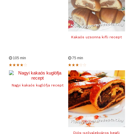
Kakaós uzsonna kifli recept
105 min
75 min
Nagyi kakaós kuglófja recept
Diós-szilvalekváros bejgli