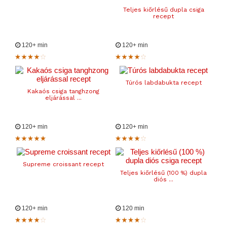
Teljes kiőrlésű dupla csiga
recept
120+ min
120+ min
Túrós labdabukta recept
Kakaós csiga tanghzong
eljárással ...
120+ min
120+ min
Supreme croissant recept
Teljes kiőrlésű (100 %) dupla
diós ...
120+ min
120 min