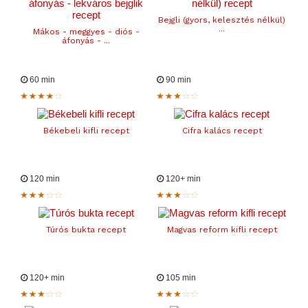
Bejgli (gyors, kelesztés nélkül)
...
Mákos - meggyes - diós -
áfonyás - ...
60 min
90 min
Békebeli kifli recept
Cifra kalács recept
120 min
120+ min
Túrós bukta recept
Magvas reform kifli recept
120+ min
105 min