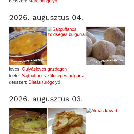
desszert:
Marcipángolyó
2026. augusztus 04.
leves:
Gulyásleves gazdagon
főétel:
Sajtpuffancs zöldséges bulgurral
desszert:
Diétás túrógolyó
2026. augusztus 03.