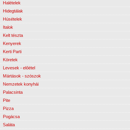
Halételek
Hidegtálak
Húsételek
Italok
Kelt tészta
Kenyerek
Kerti Parti
Köretek
Levesek - előétel
Mártások - szószok
Nemzetek konyhái
Palacsinta
Pite
Pizza
Pogácsa
Saláta