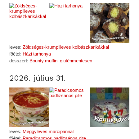
leves:
Zöldséges-krumplileves kolbászkarikákkal
főétel:
Házi tarhonya
desszert:
Bounty muffin, gluténmentesen
2026. július 31.
leves:
Meggyleves marcipánnal
főétel:
Paradicsomos padlizsános pite