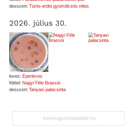
desszert:
Túrós-erdei gyümölcsös rétes
2026. július 30.
leves:
Eperleves
főétel:
Nagyi Féle Brassói
desszert:
Tanyasi palacsinta