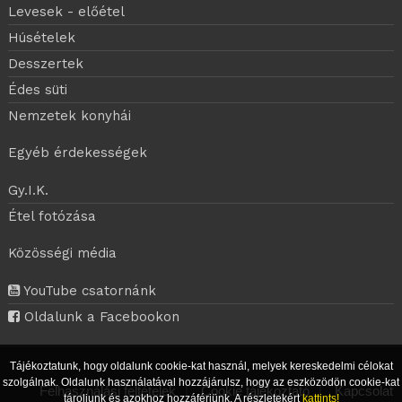
Levesek - előétel
Húsételek
Desszertek
Édes süti
Nemzetek konyhái
Egyéb érdekességek
Gy.I.K.
Étel fotózása
Közösségi média
YouTube csatornánk
Oldalunk a Facebookon
Tájékoztatunk, hogy oldalunk cookie-kat használ, melyek kereskedelmi célokat
szolgálnak. Oldalunk használatával hozzájárulsz, hogy az eszközödön cookie-kat
Felhasználási feltételek
|
Cookie tájékoztató
|
Kapcsolat
tároljunk és azokhoz hozzáférjünk. A részletekért
kattints!