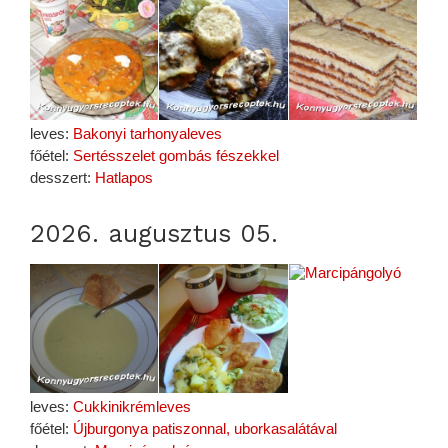
leves:
Bakonyi tarhonyaleves
főétel:
Sertésszelet gombás fészekkel
desszert:
Hatlapos
2026. augusztus 05.
leves:
Cukkinikrémleves
főétel:
Újburgonya patiszonnal, uborkasalátával