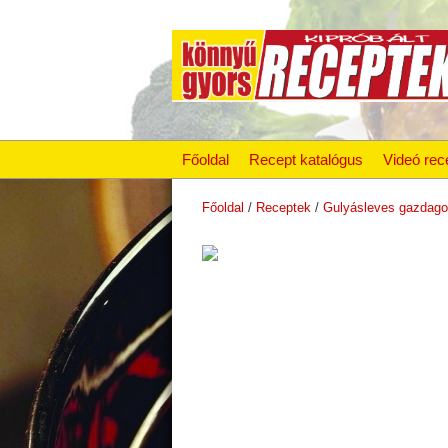
Főoldal
Recept katalógus
Videó rec
Főoldal
/
Receptek
/
Gulyásleves gazdago