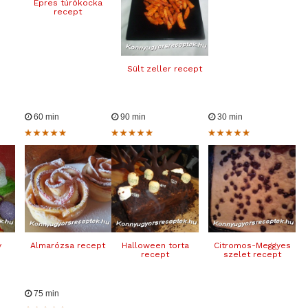
Epres túrókocka
recept
Sült zeller recept
60 min
90 min
30 min
y
Almarózsa recept
Halloween torta
Citromos-Meggyes
recept
szelet recept
75 min