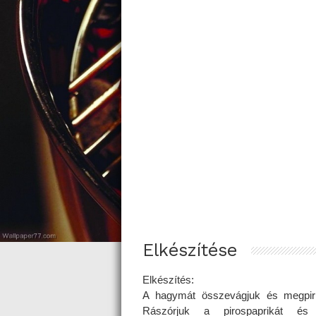
Elkészítése
Elkészítés:
A hagymát összevágjuk és megpirít
Rászórjuk a pirospaprikát és