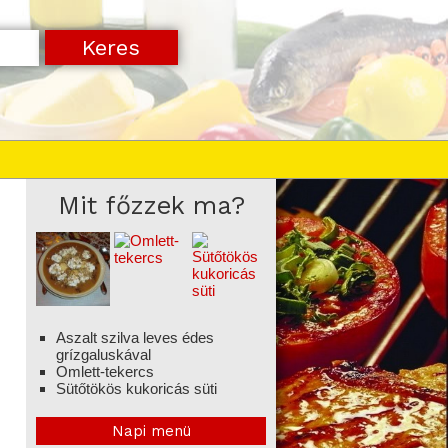
Mit főzzek ma?
Aszalt szilva leves édes
grízgaluskával
Omlett-tekercs
Sütőtökös kukoricás süti
Napi menü