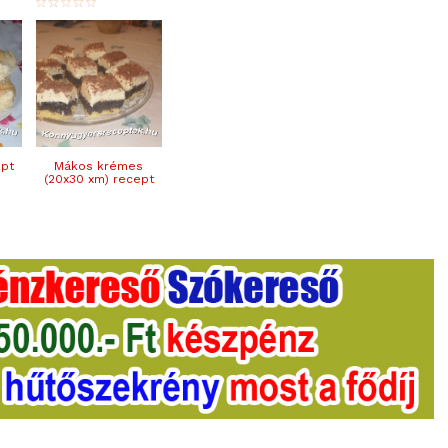
ept
Mákos krémes
(20x30 xm) recept