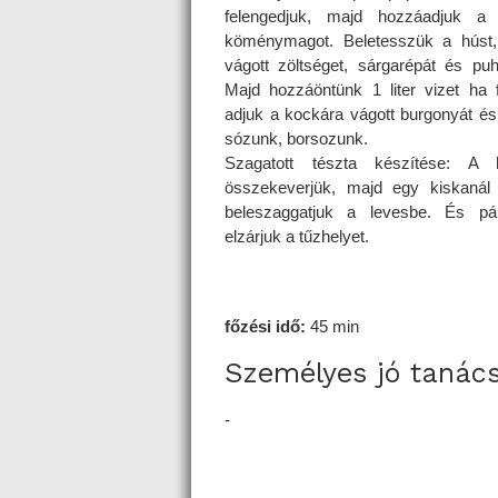
felengedjuk, majd hozzáadjuk a 
köménymagot. Beletesszük a húst
vágott zöltséget, sárgarépát és puh
Majd hozzáöntünk 1 liter vizet ha f
adjuk a kockára vágott burgonyát és 
sózunk, borsozunk.
Szagatott tészta készítése: A h
összekeverjük, majd egy kiskanál 
beleszaggatjuk a levesbe. És pá
elzárjuk a tűzhelyet.
főzési idő:
45 min
Személyes jó tanác
-