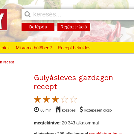
Belépés
Regisztráció
eptek
Mi van a hűtőben?
Recept beküldés
n recept
Gulyásleves gazdagon
recept
60 min
közepes
közepesen olcsó
megtekintve:
20 343 alkalommal
elkészítve:
399 alkalommal
megfőztem én is