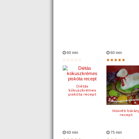
60 min
60 min
Diétás
kókuszkrémes
piskóta recept
Húsvéti bárán
recept
60 min
75 min