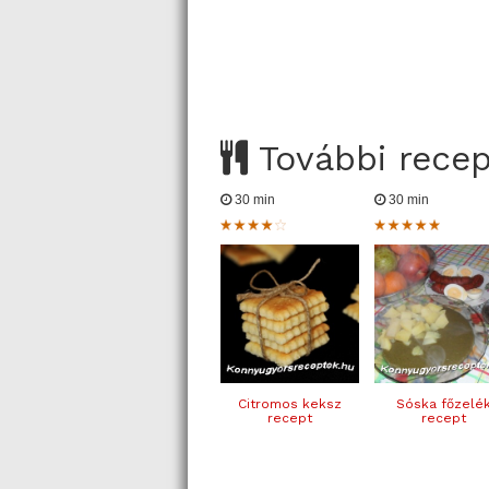
További rece
30 min
30 min
Citromos keksz
Sóska főzelé
recept
recept