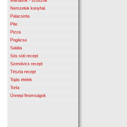
Mártások - szószok
Nemzetek konyhái
Palacsinta
Pite
Pizza
Pogácsa
Saláta
Sós süti recept
Szendvics recept
Tészta recept
Tojás ételek
Torta
Ünnepi finomságok