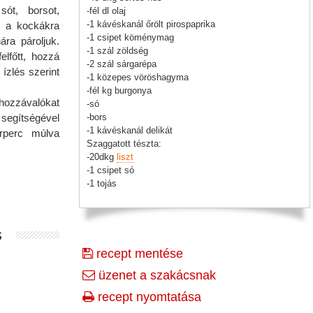
sót, borsot,
-fél dl olaj
-1 kávéskanál őrölt pirospaprika
, a kockákra
-1 csipet köménymag
ára pároljuk.
-1 szál zöldség
elfőtt, hozzá
-2 szál sárgarépa
ízlés szerint
-1 közepes vöröshagyma
-fél kg burgonya
ozzávalókat
-só
segítségével
-bors
-1 kávéskanál delikát
rperc múlva
Szaggatott tészta:
-20dkg
liszt
-1 csipet só
-1 tojás
s
recept mentése
üzenet a szakácsnak
recept nyomtatása