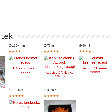
ptek
120+ min
75 min
60 min
Mákos koszorú
Kétszínű krémes
recept
recept
Képviselőfánk ( Az
örök ...
105 min
30 min
k