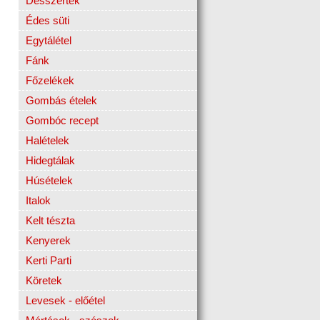
Desszertek
Édes süti
Egytálétel
Fánk
Főzelékek
Gombás ételek
Gombóc recept
Halételek
Hidegtálak
Húsételek
Italok
Kelt tészta
Kenyerek
Kerti Parti
Köretek
Levesek - előétel