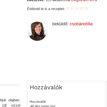
Értékeld te is a receptet:
beküldő:
csobánotília
Hozzávalók
juk olajban.
Hozzávalók:
 1dl vizzel
-40 dkg sertés hús