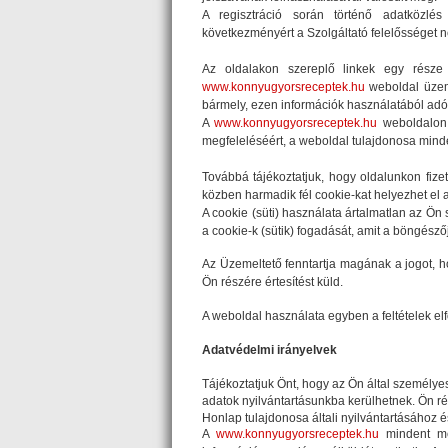
A regisztráció során történő adatközlé
következményért a Szolgáltató felelősséget n
Az oldalakon szereplő linkek egy része
www.konnyugyorsreceptek.hu
weboldal üzeme
bármely, ezen információk használatából ad
A
www.konnyugyorsreceptek.hu
weboldalon h
megfeleléséért, a weboldal tulajdonosa minde
Továbbá tájékoztatjuk, hogy oldalunkon fize
közben harmadik fél cookie-kat helyezhet el
A cookie (süti) használata ártalmatlan az Ö
a cookie-k (sütik) fogadását, amit a böngésző
Az Üzemeltető fenntartja magának a jogot, h
Ön részére értesítést küld.
A weboldal használata egyben a feltételek elfo
Adatvédelmi irányelvek
Tájékoztatjuk Önt, hogy az Ön által személy
adatok nyilvántartásunkba kerülhetnek. Ön ré
Honlap tulajdonosa általi nyilvántartásához
A
www.konnyugyorsreceptek.hu
mindent meg