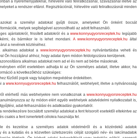
nban a nyereményjátéknál, hírlevélre való feliratkozásnál, szavazásnál illetve az
yeket a rendszer eltárol. Regisztrációnál, hírlevélre való feliratkozásnál minden
zokat a személyi adatokat gyűjti össze, amelyeket Ön önként bocsát
formációk, melyek segítségével azonosítható az adott felhasználó.
ges ajánlatokról, frissített adatokról és a
www.konnyugyorsreceptek.hu
legújabb
et kérni, és bármikor le is lehet mondani.
A www.konnyugyorsreceptek.hu
által
járul a nevének közléséhez.
ra alkalmas adatokat a
www.konnyugyorsreceptek.hu
nyilvántartásba veheti és
al Ön hozzájárul ahhoz, hogy adatai ilyen módon feldolgozásra kerüljenek.
zonosításra alkalmas adatokat nem ad el és nem ad bérbe másoknak.
vényben előírt esetekben adhatja ki az Ön személyes adatait, illetve akkor, ha
formáció a következőkhöz szükséges:
ez fűződő jogok vagy tulajdon megvédése érdekében.
ni a
www.konnyugyorsreceptek.hu
felhasználóit, webhelyeit, illetve a nyilvánosság
ől elérhető más webhelyekre nem vonatkoznak a
www.konnyugyorsreceptek.hu
 tanulmányozza az ily módon elért egyéb webhelyek adatvédelmi nyilatkozatait is,
gyűjtési, adat-felhasználási és adatkiadási gyakorlatról.
rendelkezésre bocsátott személyi adatokat a fent felsorolt esetektől eltekintve az
csakis a fent ismertetett célokra használja fel.
tele és kezelése a személyes adatok védelméről és a közérdekű adatok
ny és a kutatás és a közvetlen üzletszerzés célját szolgáló név- és lakcímadatok