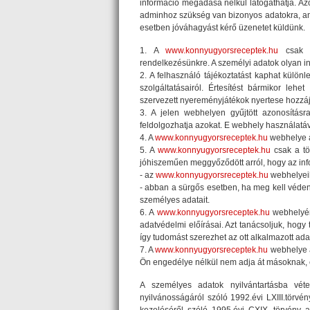
információ megadása nélkül látogathatja. Azo
adminhoz szükség van bizonyos adatokra, amel
esetben jóváhagyást kérő üzenetet küldünk.
1. A
www.konnyugyorsreceptek.hu
csak a
rendelkezésünkre. A személyi adatok olyan in
2. A felhasználó tájékoztatást kaphat különle
szolgáltatásairól. Értesítést bármikor leh
szervezett nyereményjátékok nyertese hozzá
3. A jelen webhelyen gyűjtött azonosítás
feldolgozhatja azokat. E webhely használatáv
4. A
www.konnyugyorsreceptek.hu
webhelye a
5. A
www.konnyugyorsreceptek.hu
csak a tör
jóhiszeműen meggyőződött arról, hogy az in
- az
www.konnyugyorsreceptek.hu
webhelyeih
- abban a sürgős esetben, ha meg kell véde
személyes adatait.
6. A
www.konnyugyorsreceptek.hu
webhelyér
adatvédelmi előírásai. Azt tanácsoljuk, hogy
így tudomást szerezhet az ott alkalmazott adat
7. A
www.konnyugyorsreceptek.hu
webhelye a 
Ön engedélye nélkül nem adja át másoknak, és 
A személyes adatok nyilvántartásba vé
nyilvánosságáról szóló 1992.évi LXIII.törvé