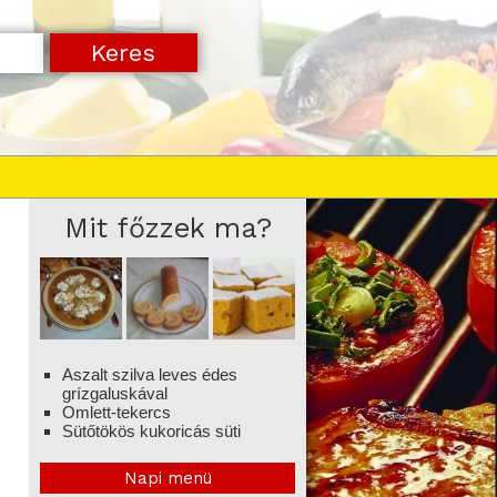
Mit főzzek ma?
Aszalt szilva leves édes
grízgaluskával
Omlett-tekercs
Sütőtökös kukoricás süti
Napi menü