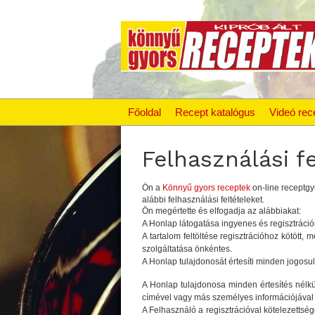
Főoldal
Recept katalógus
Videó rec
Felhasználási fe
Ön a
Könnyű gyors receptek
on-line receptg
alábbi felhasználási feltételeket.
Ön megértette és elfogadja az alábbiakat:
A Honlap látogatása ingyenes és regisztráci
A tartalom feltöltése regisztrációhoz kötött
szolgáltatása önkéntes.
A Honlap tulajdonosát értesíti minden jogosul
A Honlap tulajdonosa minden értesítés nélkü
címével vagy más személyes információjával 
A Felhasználó a regisztrációval kötelezettség