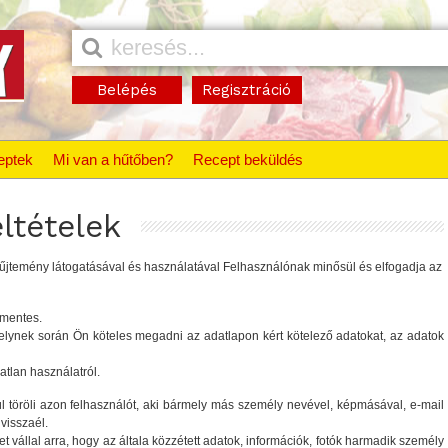
Belépés
Regisztráció
eptek
Mi van a hűtőben?
Recept beküldés
ltételek
yűjtemény látogatásával és használatával Felhasználónak minősül és elfogadja az
ómentes.
, melynek során Ön köteles megadni az adatlapon kért kötelező adatokat, az adatok
atlan használatról.
l töröli azon felhasználót, aki bármely más személy nevével, képmásával, e-mail
visszaél.
et vállal arra, hogy az általa közzétett adatok, információk, fotók harmadik személy