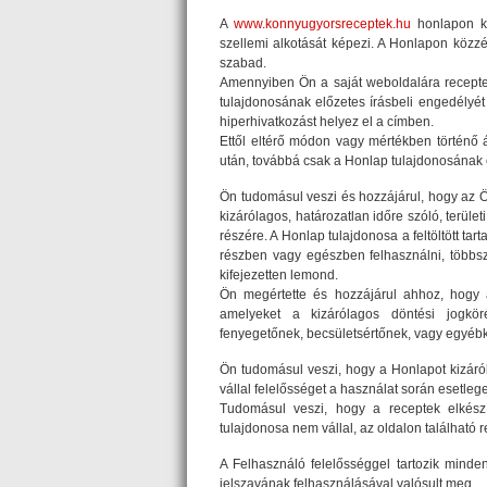
A
www.konnyugyorsreceptek.hu
honlapon kö
szellemi alkotását képezi. A Honlapon közzét
szabad.
Amennyiben Ön a saját weboldalára receptet
tulajdonosának előzetes írásbeli engedélyét 
hiperhivatkozást helyez el a címben.
Ettől eltérő módon vagy mértékben történő 
után, továbbá csak a Honlap tulajdonosának e
Ön tudomásul veszi és hozzájárul, hogy az Ön 
kizárólagos, határozatlan időre szóló, terüle
részére. A Honlap tulajdonosa a feltöltött tart
részben vagy egészben felhasználni, többször
kifejezetten lemond.
Ön megértette és hozzájárul ahhoz, hogy a
amelyeket a kizárólagos döntési jogkör
fenyegetőnek, becsületsértőnek, vagy egyébké
Ön tudomásul veszi, hogy a Honlapot kizáró
vállal felelősséget a használat során esetle
Tudomásul veszi, hogy a receptek elkész
tulajdonosa nem vállal, az oldalon található 
A Felhasználó felelősséggel tartozik minden
jelszavának felhasználásával valósult meg.