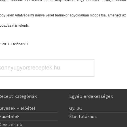
apján történik. Ön kérheti adatai helyesbítését vagy indoklás nélkül, azonnali
ogy jelen Adatvédelmi irányelveket bármikor egyoldalúan módosítsa, amelyről az
gadását is jelenti.
: 2011. Október 07.
Recept kategóriák
Egyéb érdekességek
Levesek - előétel
Gy.I.K.
Húsételek
Étel fotózása
Desszertek