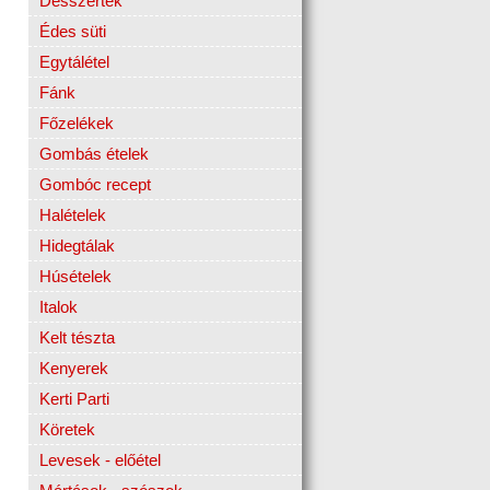
Desszertek
Édes süti
Egytálétel
Fánk
Főzelékek
Gombás ételek
Gombóc recept
Halételek
Hidegtálak
Húsételek
Italok
Kelt tészta
Kenyerek
Kerti Parti
Köretek
Levesek - előétel