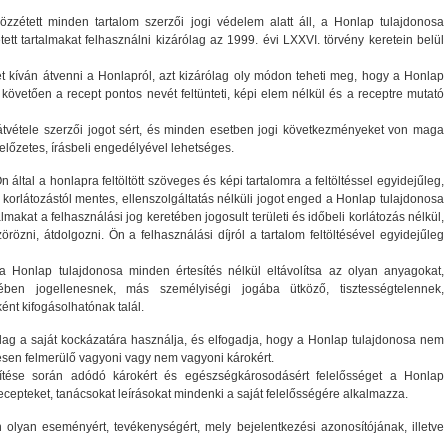
zzétett minden tartalom szerzői jogi védelem alatt áll, a Honlap tulajdonosa
ett tartalmakat felhasználni kizárólag az 1999. évi LXXVI. törvény keretein belül
 kíván átvenni a Honlapról, azt kizárólag oly módon teheti meg, hogy a Honlap
követően a recept pontos nevét feltünteti, képi elem nélkül és a receptre mutató
átvétele szerzői jogot sért, és minden esetben jogi következményeket von maga
lőzetes, írásbeli engedélyével lehetséges.
által a honlapra feltöltött szöveges és képi tartalomra a feltöltéssel egyidejűleg,
ti korlátozástól mentes, ellenszolgáltatás nélküli jogot enged a Honlap tulajdonosa
almakat a felhasználási jog keretében jogosult területi és időbeli korlátozás nélkül,
özni, átdolgozni. Ön a felhasználási díjról a tartalom feltöltésével egyidejűleg
 Honlap tulajdonosa minden értesítés nélkül eltávolítsa az olyan anyagokat,
ében jogellenesnek, más személyiségi jogába ütköző, tisztességtelennek,
nt kifogásolhatónak talál.
lag a saját kockázatára használja, és elfogadja, hogy a Honlap tulajdonosa nem
gesen felmerülő vagyoni vagy nem vagyoni károkért.
ítése során adódó károkért és egészségkárosodásért felelősséget a Honlap
recepteket, tanácsokat leírásokat mindenki a saját felelősségére alkalmazza.
 olyan eseményért, tevékenységért, mely bejelentkezési azonosítójának, illetve