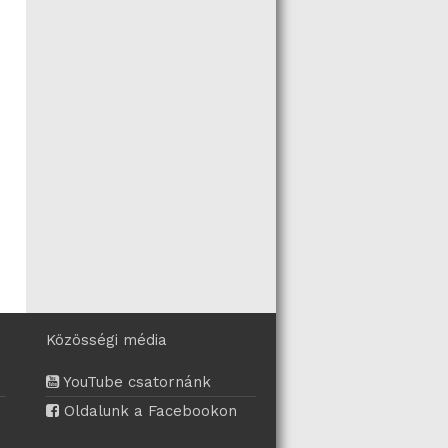
Közösségi média
YouTube csatornánk
Oldalunk a Facebookon