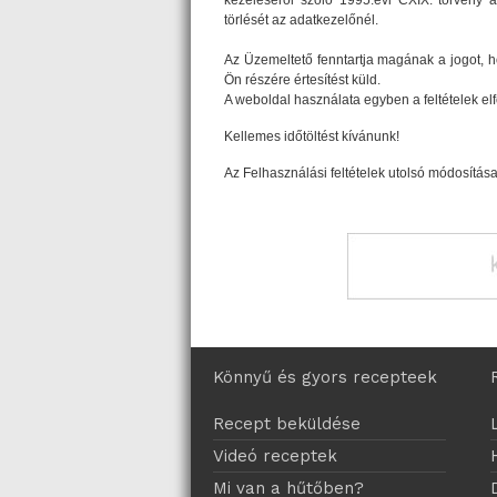
kezeléséről szóló 1995.évi CXIX. törvény al
törlését az adatkezelőnél.
Az Üzemeltető fenntartja magának a jogot, h
Ön részére értesítést küld.
A weboldal használata egyben a feltételek elfo
Kellemes időtöltést kívánunk!
Az Felhasználási feltételek utolsó módosítása
Könnyű és gyors recepteek
Recept beküldése
Videó receptek
Mi van a hűtőben?