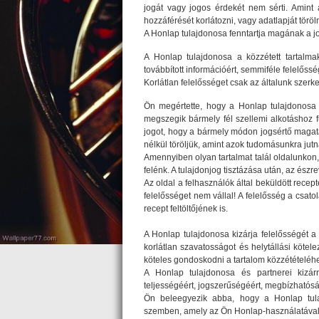
jogát vagy jogos érdekét nem sérti. Amint 
hozzáférését korlátozni, vagy adatlapját töröln
A Honlap tulajdonosa fenntartja magának a jo
A Honlap tulajdonosa a közzétett tartalma
továbbított információért, semmiféle felelőss
Korlátlan felelősséget csak az általunk szerkes
Ön megértette, hogy a Honlap tulajdonosa m
megszegik bármely fél szellemi alkotáshoz f
jogot, hogy a bármely módon jogsértő magatar
nélkül töröljük, amint azok tudomásunkra jutn
Amennyiben olyan tartalmat talál oldalunkon, 
felénk. A tulajdonjog tisztázása után, az ész
Az oldal a felhasználók által beküldött rece
felelősséget nem vállal! A felelősség a csato
recept feltöltőjének is.
A Honlap tulajdonosa kizárja felelősségét a
korlátlan szavatosságot és helytállási kötel
köteles gondoskodni a tartalom közzétételé
A Honlap tulajdonosa és partnerei kizárn
teljességéért, jogszerűségéért, megbízhatósá
Ön beleegyezik abba, hogy a Honlap tula
szemben, amely az Ön Honlap-használatával