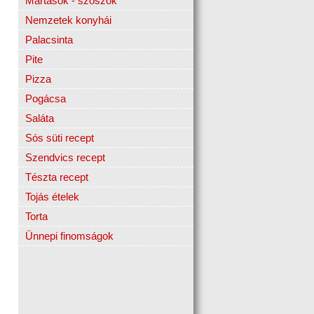
Mártások - szószok
Nemzetek konyhái
Palacsinta
Pite
Pizza
Pogácsa
Saláta
Sós süti recept
Szendvics recept
Tészta recept
Tojás ételek
Torta
Ünnepi finomságok