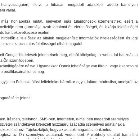
s hiányosságaiért, illetve a hibásan megadott adatokból adódó bármilyen
em vállal.
 más honlapokra mutat, melyeket más tulajdonosok üzemeltetnek, ezért a
ltetője nem garantálja azok tartalmát és elérhetőségét, és kizárja felelősségét
ódó kár bekövetkezése esetén.
irdetők a felelősek az általuk megjelenített információk hitelességéért és jogi
n ezzel kapcsolatos felelősséget elhárít magától.
tett Google hirdetések jelenhetnek meg, ebből kifolyólag, a weboldal használata
 az Ön számítógépén.
n számítógépére nézve. Ugyanakkor Önnek lehetősége van törölni vagy kikapcsolni
je beállításainál tehet meg.
ogy jelen Felhasználási feltételeket bármikor egyoldalúan módosítsa, amelyről az
gadását is jelenti.
esen, írásban, telefonon, SMS-ben, interneten, e-mailben megadott személyes
szvételi szándékával kifejezett hozzájárulását adja személyes adatainak a
 és kezeléséhez. Tájékoztatjuk, hogy az adatok megadása önkéntes.
tesz az Ön személyes adatainak védelméért. A webhely oldalait bármiféle