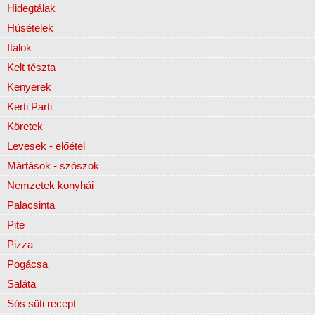
Hidegtálak
Húsételek
Italok
Kelt tészta
Kenyerek
Kerti Parti
Köretek
Levesek - előétel
Mártások - szószok
Nemzetek konyhái
Palacsinta
Pite
Pizza
Pogácsa
Saláta
Sós süti recept