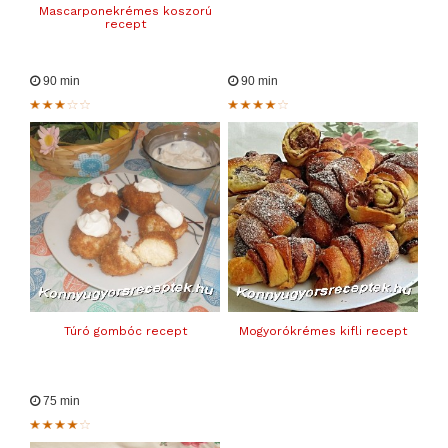
Mascarponekrémes koszorú
recept
90 min
90 min
Túró gombóc recept
Mogyorókrémes kifli recept
75 min