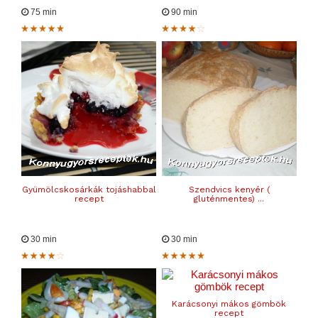
75 min
90 min
Gyümölcskosárkák tojáshabbal
Szendvics kenyér (
recept
gluténmentes) ...
30 min
30 min
Karácsonyi mákos gömbök
recept