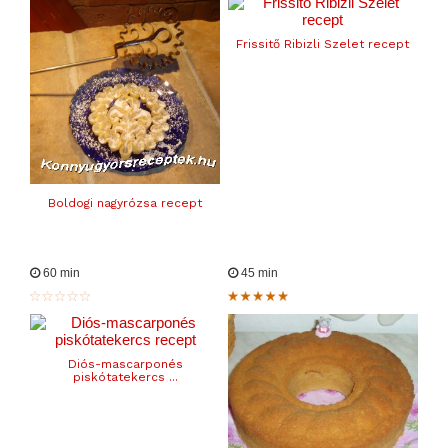
Frissitő Ribizli Szelet recept
Boldogi nagyrózsa recept
60 min
45 min
Diós-mascarponés
piskótatekercs ...