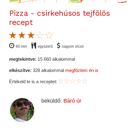
Pizza - csirkehúsos tejfölös
recept
60 min
egyszerû
nagyon olcsó
megtekintve:
15 660 alkalommal
elkészítve:
328 alkalommal
megfőztem én is
Értékeld te is a receptet:
beküldő:
Báró úr