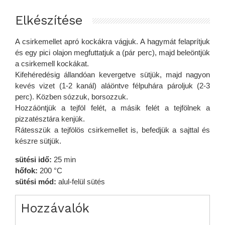
Elkészítése
A csirkemellet apró kockákra vágjuk. A hagymát felaprítjuk
és egy pici olajon megfuttatjuk a (pár perc), majd beleöntjük
a csirkemell kockákat.
Kifehéredésig állandóan kevergetve sütjük, majd nagyon
kevés vizet (1-2 kanál) aláöntve félpuhára pároljuk (2-3
perc). Közben sózzuk, borsozzuk.
Hozzáöntjük a tejföl felét, a másik felét a tejfölnek a
pizzatésztára kenjük.
Rátesszük a tejfölös csirkemellet is, befedjük a sajttal és
készre sütjük.
sütési idő:
25 min
hőfok:
200 °C
sütési mód:
alul-felül sütés
Hozzávalók