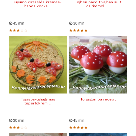
Gyümölcszselés krémes-
Tejben pácolt vajban sült
habos kocka ...
csirkemell ...
45 min
30 min
Tojásos-újhagymás
Tojásgomba recept
tepertőkrém ...
30 min
45 min