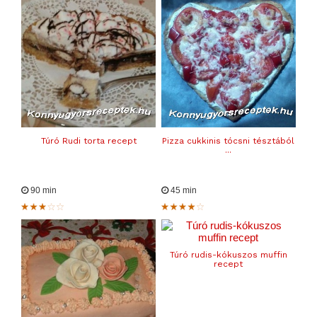
Túró Rudi torta recept
Pizza cukkinis tócsni tésztából
...
90 min
45 min
Túró rudis-kókuszos muffin
recept