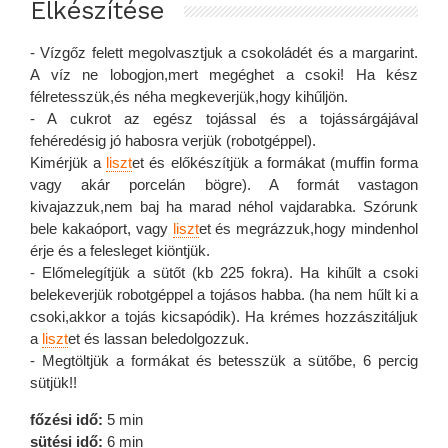
Elkészítése
- Vízgőz felett megolvasztjuk a csokoládét és a margarint.
A víz ne lobogjon,mert megéghet a csoki! Ha kész
félretesszük,és néha megkeverjük,hogy kihűljön.
- A cukrot az egész tojással és a tojássárgájával
fehéredésig jó habosra verjük (robotgéppel).
Kimérjük a
liszt
et és előkészítjük a formákat (muffin forma
vagy akár porcelán bögre). A formát vastagon
kivajazzuk,nem baj ha marad néhol vajdarabka. Szórunk
bele kakaóport, vagy
liszt
et és megrázzuk,hogy mindenhol
érje és a felesleget kiöntjük.
- Előmelegítjük a sütőt (kb 225 fokra). Ha kihűlt a csoki
belekeverjük robotgéppel a tojásos habba. (ha nem hűlt ki a
csoki,akkor a tojás kicsapódik). Ha krémes hozzászitáljuk
a
liszt
et és lassan beledolgozzuk.
- Megtöltjük a formákat és betesszük a sütőbe, 6 percig
sütjük!!
főzési idő:
5 min
sütési idő:
6 min