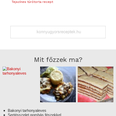
Tejszínes túrótorta recept
Mit főzzek ma?
Bakonyi tarhonyaleves
Sertésszelet gombás fészekkel