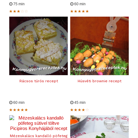
75 min
60 min
Rácsos túrós recept
Húsvéti brownie recept
60 min
45 min
Mézeskalács kandalló pöfeteg