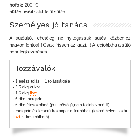
hőfok:
200 °C
sütési mód:
alul-felül sütés
Személyes jó tanács
A sütőajtót lehetőleg ne nyitogassuk sütés közben,ez
nagyon fontos!!! Csak frissen az igazi. :) A legjobb,ha a sütő
nem légkeveréses.
Hozzávalók
- 1 egész tojás + 1 tojássárgája
- 3,5 dkg cukor
- 1-6 dkg
liszt
- 6 dkg margarin
- 6 dkg étcsokoládé (jó minőségű,nem tortabevonó!!!)
- margarin és keserű kakaópor a formához (kakaó helyett akár
liszt
is használható)