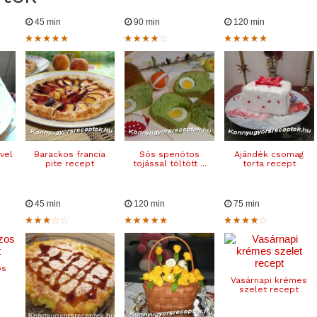
45 min
90 min
120 min
ivel
Barackos francia
Sós spenótos
Ajándék csomag
pite recept
tojással töltött ...
torta recept
45 min
120 min
75 min
os
Vasárnapi krémes
szelet recept