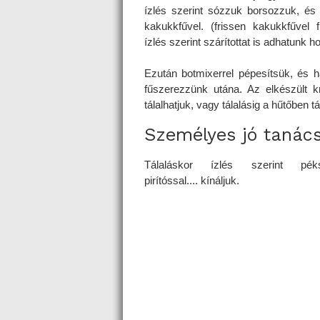
ízlés szerint sózzuk borsozzuk, és
kakukkfűvel. (frissen kakukkfűvel 
ízlés szerint szárítottat is adhatunk h
Ezután botmixerrel pépesítsük, és 
fűszerezzünk utána. Az elkészült k
tálalhatjuk, vagy tálalásig a hűtőben tá
Személyes jó tanác
Tálaláskor ízlés szerint péks
pirítóssal.... kínáljuk.