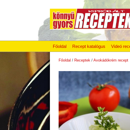
Főoldal
Recept katalógus
Videó rec
Főoldal
/
Receptek
/
Avokádókrém recept