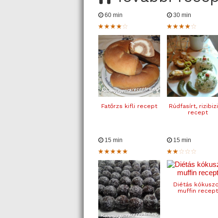
60 min
30 min
Fatőrzs kifli recept
Rúdfasírt, rizibiz
recept
15 min
15 min
Diétás kókusz
muffin recept