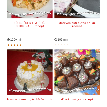
ZÖLDSÉGES TEJFÖLÖS
Meggyes süti sütés nélkül
CSIRKERAGU recept
recept
120+ min
105 min
Mascarponés tojáslikőrös torta
Húsvéti minyon recept
...