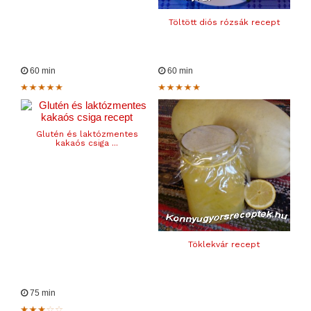
Töltött diós rózsák recept
60 min
60 min
Glutén és laktózmentes
kakaós csiga ...
Töklekvár recept
75 min