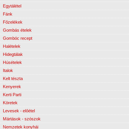
Egytálétel
Fánk
Főzelékek
Gombás ételek
Gombóc recept
Halételek
Hidegtálak
Húsételek
Italok
Kelt tészta
Kenyerek
Kerti Parti
Köretek
Levesek - előétel
Mártások - szószok
Nemzetek konyhái