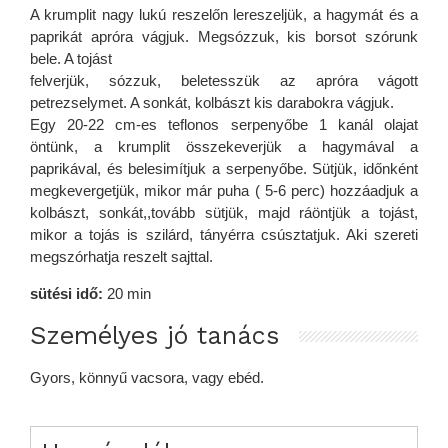
A krumplit nagy lukú reszelőn lereszeljük, a hagymát és a
paprikát apróra vágjuk. Megsózzuk, kis borsot szórunk
bele. A tojást
felverjük, sózzuk, beletesszük az apróra vágott
petrezselymet. A sonkát, kolbászt kis darabokra vágjuk.
Egy 20-22 cm-es teflonos serpenyőbe 1 kanál olajat
öntünk, a krumplit összekeverjük a hagymával a
paprikával, és belesimítjuk a serpenyőbe. Sütjük, időnként
megkevergetjük, mikor már puha ( 5-6 perc) hozzáadjuk a
kolbászt, sonkát,,tovább sütjük, majd ráöntjük a tojást,
mikor a tojás is szilárd, tányérra csúsztatjuk. Aki szereti
megszórhatja reszelt sajttal.
sütési idő:
20 min
Személyes jó tanács
Gyors, könnyű vacsora, vagy ebéd.