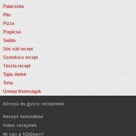
Palacsinta
Pite
Pizza
Pogácsa
Saláta
Sós süti recept
Szendvics recept
Tészta recept
Tojás ételek
Torta
Ünnepi finomságok
Könnyű és gyors recepteek
Recept beküldése
Videó receptek
Mi van a hűtőben?