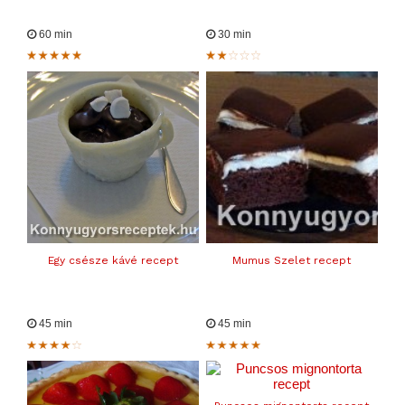
60 min
30 min
Egy csésze kávé recept
Mumus Szelet recept
45 min
45 min