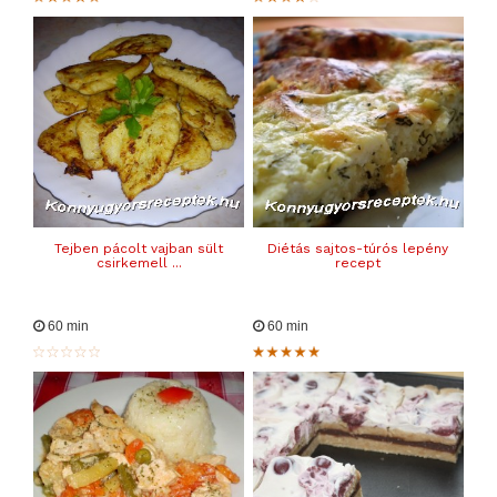
Tejben pácolt vajban sült
Diétás sajtos-túrós lepény
csirkemell ...
recept
60 min
60 min