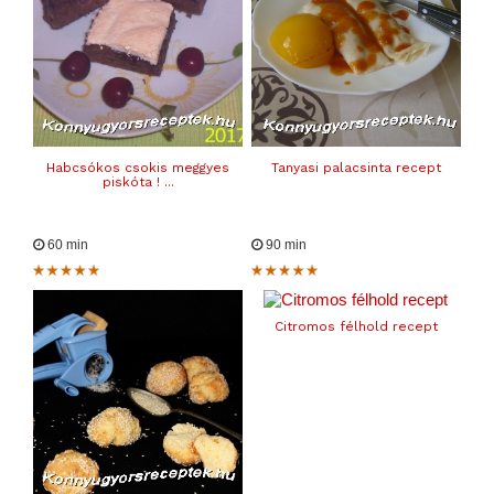
Habcsókos csokis meggyes
Tanyasi palacsinta recept
piskóta ! ...
60 min
90 min
Citromos félhold recept