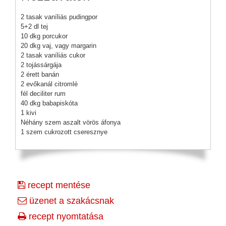
2 tasak vaníliás pudingpor
5+2 dl tej
10 dkg porcukor
20 dkg vaj, vagy margarin
2 tasak vaníliás cukor
2 tojássárgája
2 érett banán
2 evőkanál citromlé
fél deciliter rum
40 dkg babapiskóta
1 kivi
Néhány szem aszalt vörös áfonya
1 szem cukrozott cseresznye
recept mentése
üzenet a szakácsnak
recept nyomtatása