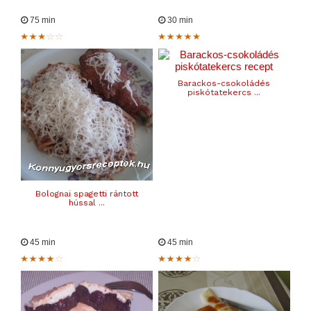
75 min
30 min
Barackos-csokoládés
piskótatekercs ...
Bolognai spagetti rántott
hússal ...
45 min
45 min