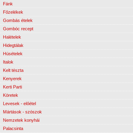
Fánk
Főzelékek
Gombás ételek
Gombóc recept
Halételek
Hidegtálak
Húsételek
Italok
Kelt tészta
Kenyerek
Kerti Parti
Köretek
Levesek - előétel
Mártások - szószok
Nemzetek konyhái
Palacsinta