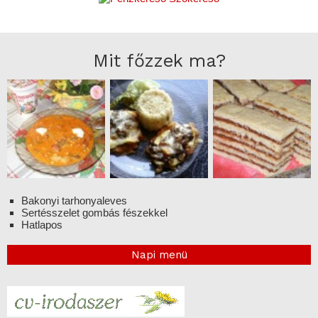
Mit főzzek ma?
Bakonyi tarhonyaleves
Sertésszelet gombás fészekkel
Hatlapos
Napi menü