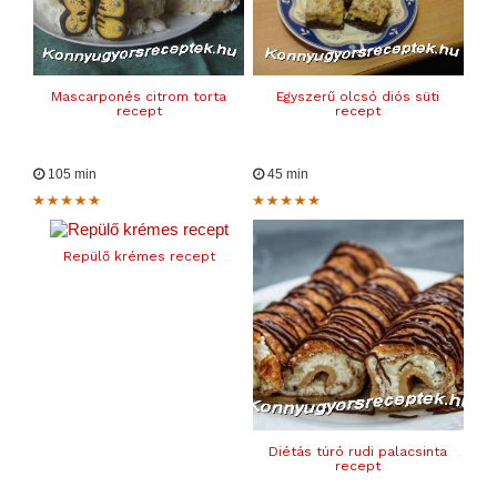
Mascarponés citrom torta
Egyszerű olcsó diós süti
recept
recept
105 min
45 min
Repülő krémes recept
Diétás túró rudi palacsinta
recept