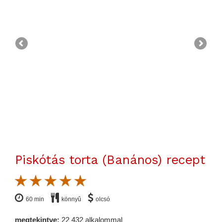
Piskótás torta (Banános) recept
60 min
könnyû
olcsó
megtekintve:
22 432 alkalommal