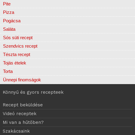
Pite
Pizza
Pogácsa
Saláta
Sós süti recept
Szendvics recept
Tészta recept
Tojás ételek
Torta
Ünnepi finomságok
Könnyű és gyors recepteek
Recept beküldése
Videó receptek
Mi van a hűtőben?
Szakácsaink