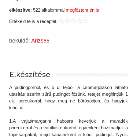
elkészítve:
522 alkalommal
megfőztem én is
Értékeld te is a receptet:
beküldő:
Arizs65
Elkészítése
A pudingporból, és 5 dl tejből, a csomagoláson látható
utasítás szerint sűrű pudingot főzünk, tetejét meghintjük 1
ek. porcukorral, hogy meg ne bőrösödjön, és hagyjuk
kihűlni.
1.A vajat/margarint habosra keverjük a maradék
porcukorral és a vaníliás cukorral, egyenként hozzáadjuk a
tojássárgákat, majd kanalanként a kihűlt pudingot. Nyolc