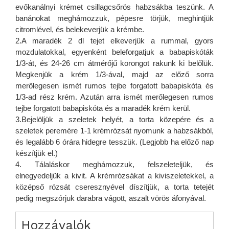
evőkanálnyi krémet csillagcsőrös habzsákba teszünk. A
banánokat meghámozzuk, pépesre törjük, meghintjük
citromlével, és belekeverjük a krémbe.
2.A maradék 2 dl tejet elkeverjük a rummal, gyors
mozdulatokkal, egyenként beleforgatjuk a babapiskóták
1/3-át, és 24-26 cm átmérőjű korongot rakunk ki belőlük.
Megkenjük a krém 1/3-ával, majd az előző sorra
merőlegesen ismét rumos tejbe forgatott babapiskóta és
1/3-ad rész krém. Azután arra ismét merőlegesen rumos
tejbe forgatott babapiskóta és a maradék krém kerül.
3.Bejelöljük a szeletek helyét, a torta közepére és a
szeletek peremére 1-1 krémrózsát nyomunk a habzsákból,
és legalább 6 órára hidegre tesszük. (Legjobb ha előző nap
készítjük el.)
4. Tálaláskor meghámozzuk, felszeleteljük, és
elnegyedeljük a kivit. A krémrózsákat a kiviszeletekkel, a
középső rózsát cseresznyével díszítjük, a torta tetejét
pedig megszórjuk darabra vágott, aszalt vörös áfonyával.
Hozzávalók