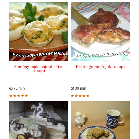
Kemény tojás sajttal sütve
Töltött gombafejek recept
recept
75 min
30 min