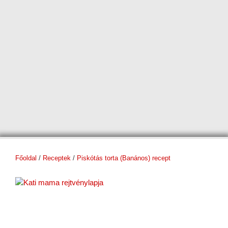
Főoldal
/
Receptek
/
Piskótás torta (Banános) recept