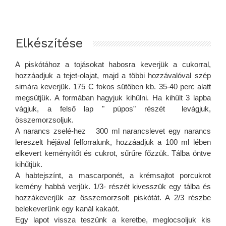
Elkészítése
A piskótához a tojásokat habosra keverjük a cukorral,
hozzáadjuk a tejet-olajat, majd a többi hozzávalóval szép
simára keverjük. 175 C fokos sütőben kb. 35-40 perc alatt
megsütjük. A formában hagyjuk kihűlni. Ha kihűlt 3 lapba
vágjuk, a felső lap " púpos" részét levágjuk,
összemorzsoljuk.
A narancs zselé-hez 300 ml narancslevet egy narancs
lereszelt héjával felforralunk, hozzáadjuk a 100 ml lében
elkevert keményítőt és cukrot, sűrűre főzzük. Tálba öntve
kihűtjük.
A habtejszínt, a mascarponét, a krémsajtot porcukrot
kemény habbá verjük. 1/3- részét kivesszük egy tálba és
hozzákeverjük az összemorzsolt piskótát. A 2/3 részbe
belekeverünk egy kanál kakaót.
Egy lapot vissza teszünk a keretbe, meglocsoljuk kis