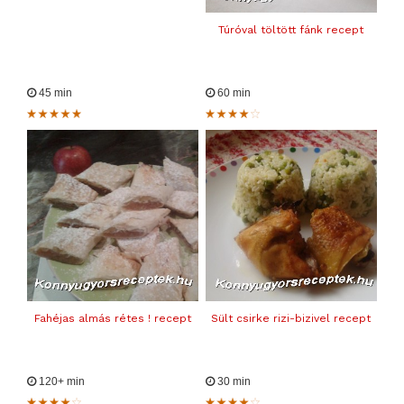
Túróval töltött fánk recept
45 min
60 min
Fahéjas almás rétes ! recept
Sült csirke rizi-bizivel recept
120+ min
30 min