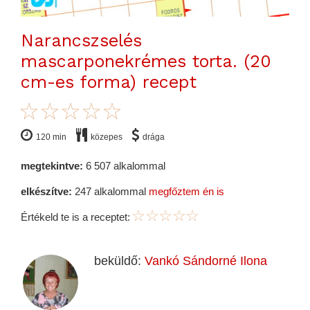
Narancszselés
mascarponekrémes torta. (20
cm-es forma) recept
120 min
közepes
drága
megtekintve:
6 507 alkalommal
elkészítve:
247 alkalommal
megfőztem én is
Értékeld te is a receptet:
beküldő:
Vankó Sándorné Ilona