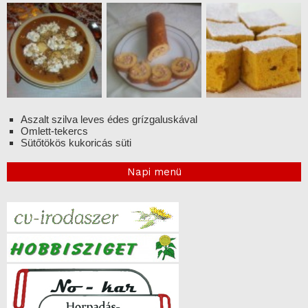
Aszalt szilva leves édes grízgaluskával
Omlett-tekercs
Sütőtökös kukoricás süti
Napi menü