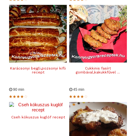
Karácsonyi bejgli,pozsonyi kifli
Cukkinis fasírt
recept
gombával,kakukkfűvel ...
90 min
45 min
Cseh kókuszus kuglóf recept