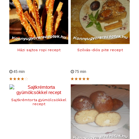
Házi sajtos ropi recept
Szilvás-diós pite recept
45 min
75 min
Sajtkrémtorta gyümölcsökkel
recept