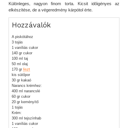
Különleges, nagyon finom torta. Kicsit időigényes az
elkészítése, de a végeredmény kárpótol érte.
Hozzávalók
A piskótához
3 tojás
1 vaníliás cukor
140 gr cukor
100 ml taj
50 ml olaj
170 gr
liszt
kis sütőpor
30 gr kakaó
Narancs krémhez:
400 ml narancslé
60 gr cukor
20 gr keményítő
1 tojás
Krém:
300 ml tejszínhab
1 vaníliás cukor