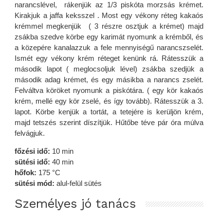
narancslével, rákenjük az 1/3 piskóta morzsás krémet.
Kirakjuk a jaffa keksszel . Most egy vékony réteg kakaós
krémmel megkenjük ( 3 részre osztjuk a krémet) majd
zsákba szedve körbe egy karimát nyomunk a krémből, és
a közepére kanalazzuk a fele mennyiségű narancszselét.
Ismét egy vékony krém réteget kenünk rá. Rátesszük a
második lapot ( meglocsoljuk lével) zsákba szedjük a
második adag krémet, és egy másikba a narancs zselét.
Felváltva köröket nyomunk a piskótára. ( egy kör kakaós
krém, mellé egy kör zselé, és így tovább). Rátesszük a 3.
lapot. Körbe kenjük a tortát, a tetejére is kerüljön krém,
majd tetszés szerint díszítjük. Hűtőbe téve pár óra múlva
felvágjuk.
főzési idő:
10 min
sütési idő:
40 min
hőfok:
175 °C
sütési mód:
alul-felül sütés
Személyes jó tanács