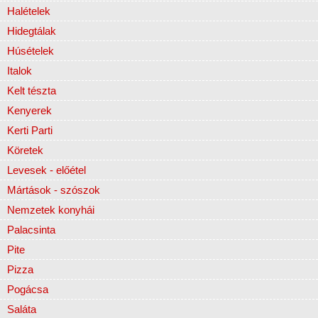
Halételek
Hidegtálak
Húsételek
Italok
Kelt tészta
Kenyerek
Kerti Parti
Köretek
Levesek - előétel
Mártások - szószok
Nemzetek konyhái
Palacsinta
Pite
Pizza
Pogácsa
Saláta