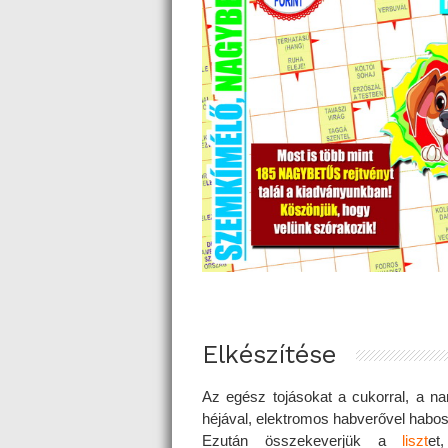
Elkészítése
Az egész tojásokat a cukorral, a na
héjával, elektromos habverővel habos
Ezután összekeverjük a
liszt
et