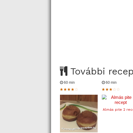
További rece
60 min
60 min
Almás pite 2 rec