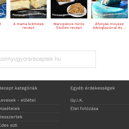
t
A mama krémese
Marcipános-túrós
Áfonyás mousse
recept
Stollen recept
tükörglazúrral és ...
Recept kategóriák
Egyéb érdekességek
Levesek - előétel
Gy.I.K.
Húsételek
Étel fotózása
Desszertek
Édes süti