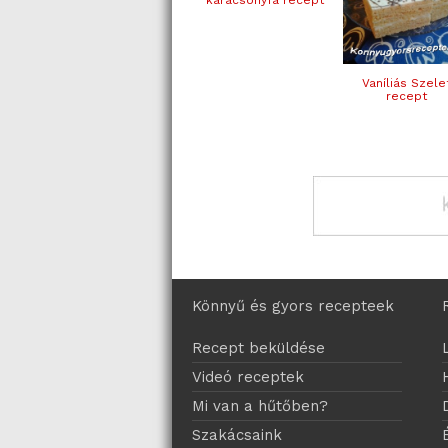
Vaníliás Szele
recept
Könnyű és gyors recepteek
Recept beküldése
Videó receptek
Mi van a hűtőben?
Szakácsaink