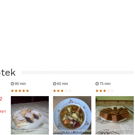
ptek
90 min
60 min
75 min
ept