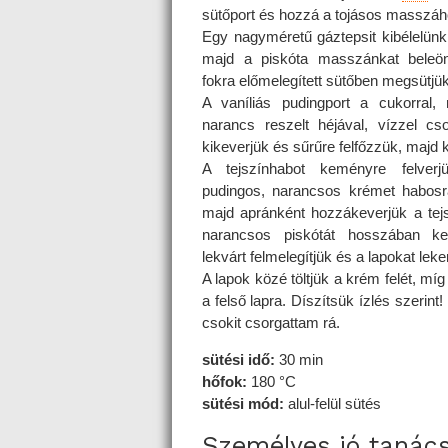
sütőport és hozzá a tojásos masszáh
Egy nagyméretű gáztepsit kibélelünk 
majd a piskóta masszánkat beleö
fokra előmelegített sütőben megsütjük
A vaníliás pudingport a cukorral, 
narancs reszelt héjával, vízzel c
kikeverjük és sűrűre felfőzzük, majd k
A tejszínhabot keményre felverj
pudingos, narancsos krémet habosra
majd apránként hozzákeverjük a tejsz
narancsos piskótát hosszában ke
lekvárt felmelegítjük és a lapokat leke
A lapok közé töltjük a krém felét, míg
a felső lapra. Díszítsük ízlés szerint!
csokit csorgattam rá.
sütési idő:
30 min
hőfok:
180 °C
sütési mód:
alul-felül sütés
Személyes jó tanác