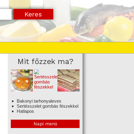
Mit főzzek ma?
Bakonyi tarhonyaleves
Sertésszelet gombás fészekkel
Hatlapos
Napi menü