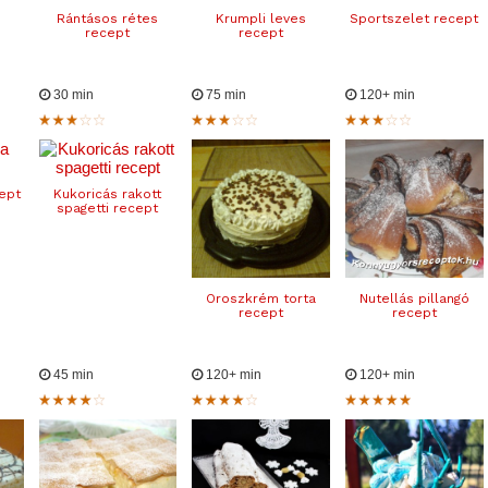
Rántásos rétes
Krumpli leves
Sportszelet recept
recept
recept
30 min
75 min
120+ min
cept
Kukoricás rakott
spagetti recept
Oroszkrém torta
Nutellás pillangó
recept
recept
45 min
120+ min
120+ min