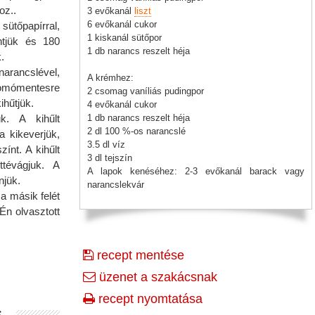
oz..
3 evőkanál
liszt
6 evőkanál cukor
sütőpapírral,
1 kiskanál sütőpor
ntjük és 180
1 db narancs reszelt héja
.
narancslével,
A krémhez:
somómentesre
2 csomag vaníliás pudingpor
ihűtjük.
4 evőkanál cukor
ük. A kihűlt
1 db narancs reszelt héja
2 dl 100 %-os narancslé
 kikeverjük,
3.5 dl víz
ínt. A kihűlt
3 dl tejszín
ttévágjuk. A
A lapok kenéséhez: 2-3 evőkanál barack vagy
njük.
narancslekvár
 a másik felét
 Én olvasztott
recept mentése
üzenet a szakácsnak
recept nyomtatása
s