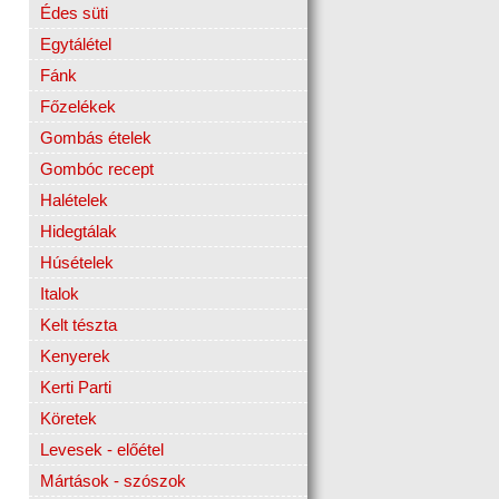
Édes süti
Egytálétel
Fánk
Főzelékek
Gombás ételek
Gombóc recept
Halételek
Hidegtálak
Húsételek
Italok
Kelt tészta
Kenyerek
Kerti Parti
Köretek
Levesek - előétel
Mártások - szószok