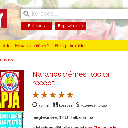
Belépés
Regisztráció
eptek
Mi van a hűtőben?
Recept beküldés
 recept
Narancskrémes kocka
recept
75 min
közepes
közepesen olcsó
megtekintve:
12 608 alkalommal
elkészítve:
496 alkalommal
megfőztem én is