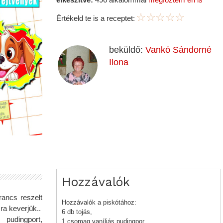
Értékeld te is a receptet:
beküldő:
Vankó Sándorné
Ilona
Hozzávalók
rancs reszelt
Hozzávalók a piskótához:
ra keverjük..
6 db tojás,
, pudingport,
1 csomag vaníliás pudingpor