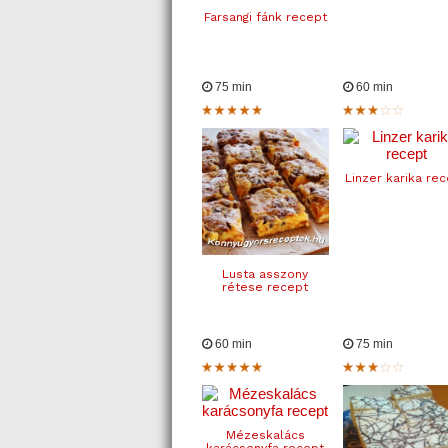
Farsangi fánk recept
75 min
60 min
Linzer karika re
Lusta asszony
rétese recept
60 min
75 min
Mézeskalács
karácsonyfa recept