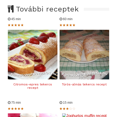
További receptek
45 min
60 min
Citromos-epres tekercs
Túrós-almás tekercs recept
recept
75 min
15 min