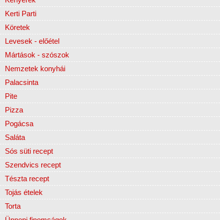
Kerti Parti
Köretek
Levesek - előétel
Mártások - szószok
Nemzetek konyhái
Palacsinta
Pite
Pizza
Pogácsa
Saláta
Sós süti recept
Szendvics recept
Tészta recept
Tojás ételek
Torta
Ünnepi finomságok