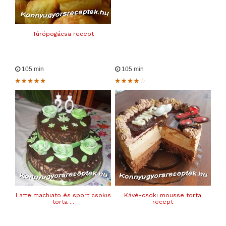
Túrópogácsa recept
105 min
105 min
Latte machiato és sport csokis
Kávé-csoki mousse torta
torta ...
recept