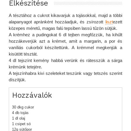
Elkészítése
A tésztához a cukrot kikavarjuk a tojásokkal, majd a többi
alapanyagot apránként hozzáadjuk, és zsírozott
liszt
ezett
közepes méretű, magas falú tepsiben lassú tűzön sütjük.
A krémhez a pudingokat 6 dl tejben megfőzzük, ha kihűlt
hozzákeverjük azt a krémet, amit a margarin, a por és
vaníliás cukorból készítettünk. A krémmel megkenjük a
kisütött tésztát.
4 dl tejszínt kemény habbá verünk és rátesszük a sárga
krémünk tetejére.
A tejszínhabra kivi szeleteket teszünk vagy tetszés szerint
díszítjük.
Hozzávalók
30 dkg cukor
4 db tojás
1 dl olaj
1 csipet só
12g sütőpor