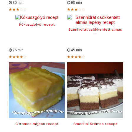
30 min
90 min
Kókuszgolyó recept
Szénhidrát csökkentett almás
...
75 min
45 min
Citromos mignon recept
Amerikai Krémes recept