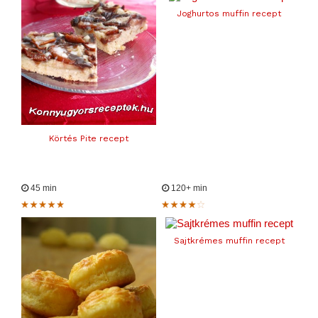
Joghurtos muffin recept
Körtés Pite recept
45 min
120+ min
Sajtkrémes muffin recept