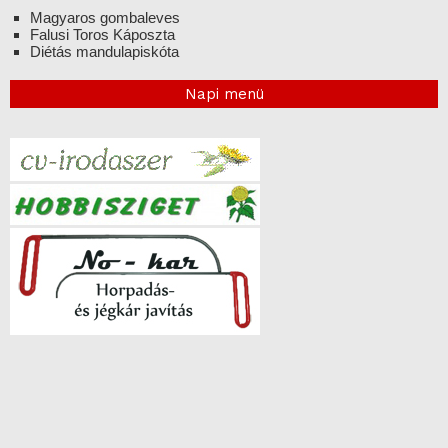
Magyaros gombaleves
Falusi Toros Káposzta
Diétás mandulapiskóta
Napi menü