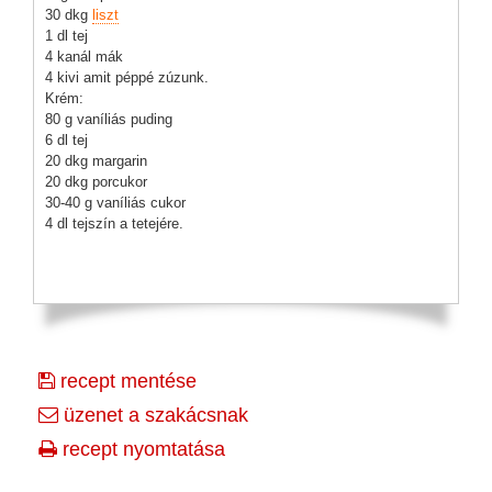
30 dkg
liszt
1 dl tej
4 kanál mák
4 kivi amit péppé zúzunk.
Krém:
80 g vaníliás puding
6 dl tej
20 dkg margarin
20 dkg porcukor
30-40 g vaníliás cukor
4 dl tejszín a tetejére.
recept mentése
üzenet a szakácsnak
recept nyomtatása