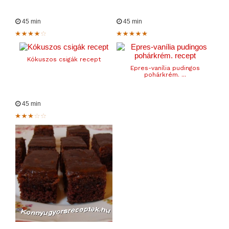
45 min
45 min
Kókuszos csigák recept
Epres-vanília pudingos
pohárkrém. ...
45 min