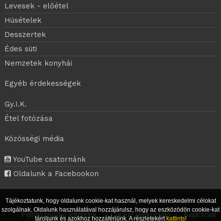
Levesek - előétel
Húsételek
Desszertek
Édes süti
Nemzetek konyhái
Egyéb érdekességek
Gy.I.K.
Étel fotózása
Közösségi média
YouTube csatornánk
Oldalunk a Facebookon
Tájékoztatunk, hogy oldalunk cookie-kat használ, melyek kereskedelmi célokat
szolgálnak. Oldalunk használatával hozzájárulsz, hogy az eszközödön cookie-kat
Felhasználási feltételek
|
Cookie tájékoztató
|
Kapcsolat
tároljunk és azokhoz hozzáférjünk. A részletekért
kattints!