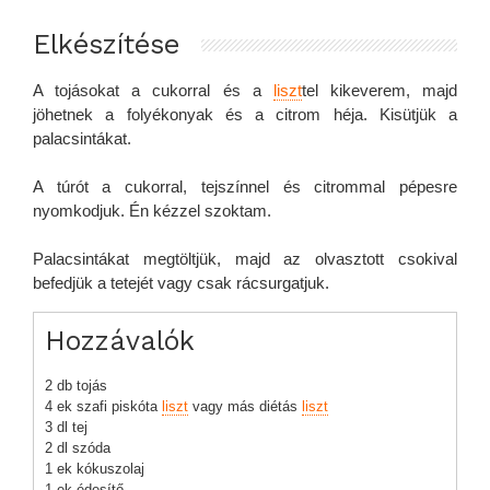
Elkészítése
A tojásokat a cukorral és a
liszt
tel kikeverem, majd
jöhetnek a folyékonyak és a citrom héja. Kisütjük a
palacsintákat.
A túrót a cukorral, tejszínnel és citrommal pépesre
nyomkodjuk. Én kézzel szoktam.
Palacsintákat megtöltjük, majd az olvasztott csokival
befedjük a tetejét vagy csak rácsurgatjuk.
Hozzávalók
2 db tojás
4 ek szafi piskóta
liszt
vagy más diétás
liszt
3 dl tej
2 dl szóda
1 ek kókuszolaj
1 ek édesítő