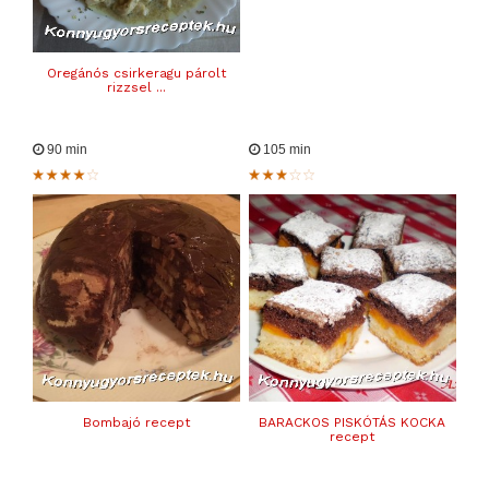
Oregánós csirkeragu párolt
rizzsel ...
90 min
105 min
Bombajó recept
BARACKOS PISKÓTÁS KOCKA
recept