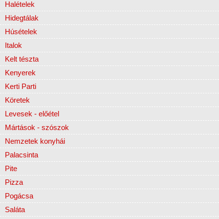
Halételek
Hidegtálak
Húsételek
Italok
Kelt tészta
Kenyerek
Kerti Parti
Köretek
Levesek - előétel
Mártások - szószok
Nemzetek konyhái
Palacsinta
Pite
Pizza
Pogácsa
Saláta