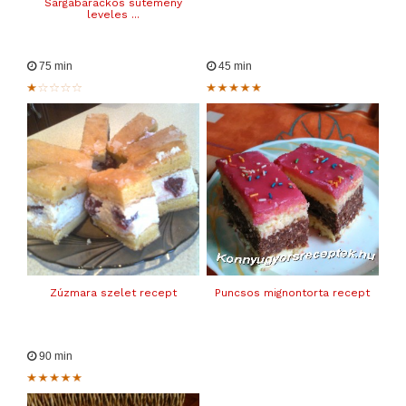
Sárgabarackos sütemény
leveles ...
75 min
45 min
Zúzmara szelet recept
Puncsos mignontorta recept
90 min