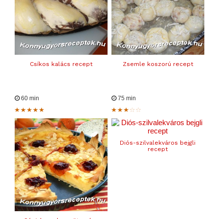
Csíkos kalács recept
Zsemle koszorú recept
60 min
75 min
Diós-szilvalekváros bejgli
recept