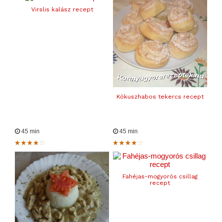
Virslis kalász recept
Kókuszhabos tekercs recept
45 min
45 min
Fahéjas-mogyorós csillag
recept