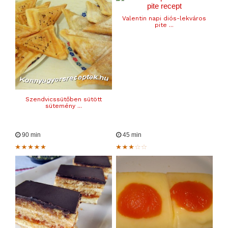
Valentin napi diós-lekváros
pite ...
Szendvicssütőben sütött
sütemény ...
90 min
45 min