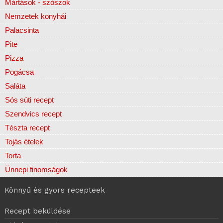
Mártások - szószok
Nemzetek konyhái
Palacsinta
Pite
Pizza
Pogácsa
Saláta
Sós süti recept
Szendvics recept
Tészta recept
Tojás ételek
Torta
Ünnepi finomságok
Könnyű és gyors recepteek
Recept beküldése