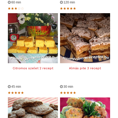
60 min
120 min
Citromos szelet 2 recept
Almás pite 3 recept
45 min
30 min