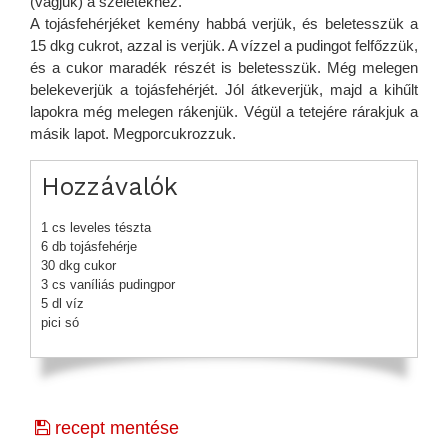
(vágjuk) a szeletekhez.
A tojásfehérjéket kemény habbá verjük, és beletesszük a
15 dkg cukrot, azzal is verjük. A vízzel a pudingot felfőzzük,
és a cukor maradék részét is beletesszük. Még melegen
belekeverjük a tojásfehérjét. Jól átkeverjük, majd a kihűlt
lapokra még melegen rákenjük. Végül a tetejére rárakjuk a
másik lapot. Megporcukrozzuk.
Hozzávalók
1 cs leveles tészta
6 db tojásfehérje
30 dkg cukor
3 cs vaníliás pudingpor
5 dl víz
pici só
recept mentése