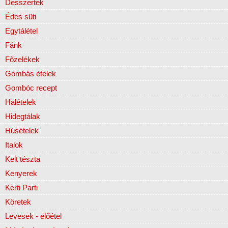
Desszertek
Édes süti
Egytálétel
Fánk
Főzelékek
Gombás ételek
Gombóc recept
Halételek
Hidegtálak
Húsételek
Italok
Kelt tészta
Kenyerek
Kerti Parti
Köretek
Levesek - előétel