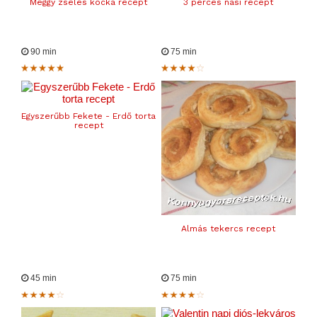
Meggy zselés kocka recept
3 perces nasi recept
90 min
75 min
Egyszerűbb Fekete - Erdő torta
recept
Almás tekercs recept
45 min
75 min