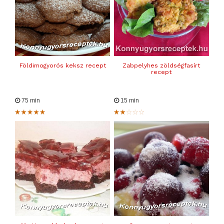
Földimogyorós keksz recept
Zabpelyhes zöldségfasírt
recept
75 min
15 min