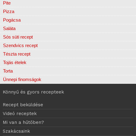
Pite
Pizza
Pogácsa
Saláta
Sós süti recept
Szendvics recept
Tészta recept
Tojás ételek
Torta
Ünnepi finomságok
Könnyű és gyors recepteek
Recept beküldése
Videó receptek
Mi van a hűtőben?
Szakácsaink