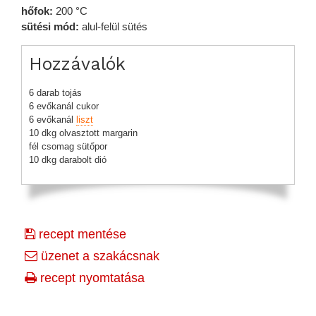
hőfok:
200 °C
sütési mód:
alul-felül sütés
Hozzávalók
6 darab tojás
6 evőkanál cukor
6 evőkanál
liszt
10 dkg olvasztott margarin
fél csomag sütőpor
10 dkg darabolt dió
recept mentése
üzenet a szakácsnak
recept nyomtatása