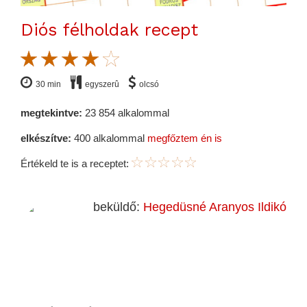
Diós félholdak recept
30 min
egyszerû
olcsó
megtekintve:
23 854 alkalommal
elkészítve:
400 alkalommal
megfőztem én is
Értékeld te is a receptet:
beküldő:
Hegedüsné Aranyos Ildikó