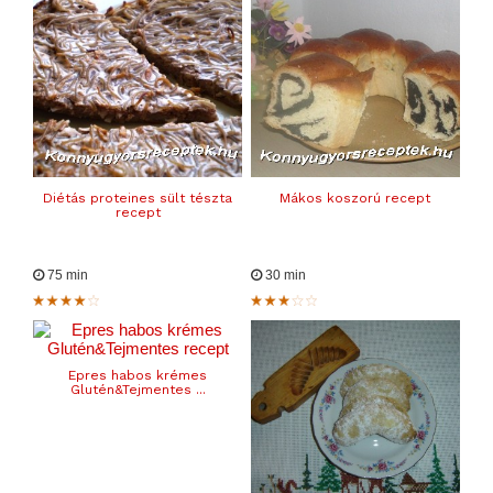
Diétás proteines sült tészta
Mákos koszorú recept
recept
75 min
30 min
Epres habos krémes
Glutén&Tejmentes ...