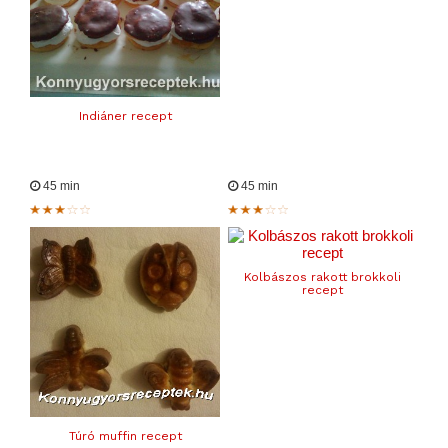
Indiáner recept
45 min
45 min
Kolbászos rakott brokkoli
recept
Túró muffin recept