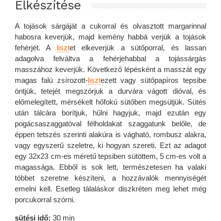
Elkészítése
A tojások sárgáját a cukorral és olvasztott margarinnal
habosra keverjük, majd kemény habbá verjük a tojások
fehérjét. A
liszt
et elkeverjük a sütőporral, és lassan
adagolva felváltva a fehérjehabbal a tojássárgás
masszához keverjük. Következő lépésként a masszát egy
magas falú zsírozott-
liszt
ezett vagy sütőpapíros tepsibe
öntjük, tetejét megszórjuk a durvára vágott dióval, és
előmelegített, mérsékelt hőfokú sütőben megsütjük. Sütés
után tálcára borítjuk, hűlni hagyjuk, majd ezután egy
pogácsaszaggatóval félholdakat szaggatunk belőle, de
éppen tetszés szerinti alakúra is vágható, rombusz alakra,
vagy egyszerű szeletre, ki hogyan szereti. Ezt az adagot
egy 32x23 cm-es méretű tepsiben sütöttem, 5 cm-es volt a
magassága. Ebből is sok lett, természetesen ha valaki
többet szeretne készíteni, a hozzávalók mennyiségét
emelni kell. Esetleg tálaláskor diszkréten meg lehet még
porcukorral szórni.
sütési idő:
30 min