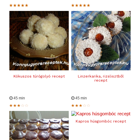
Kókuszos túrógolyó recept
Linzerkarika, rizslisztből
recept
45 min
45 min
Kapros húsgombóc recept