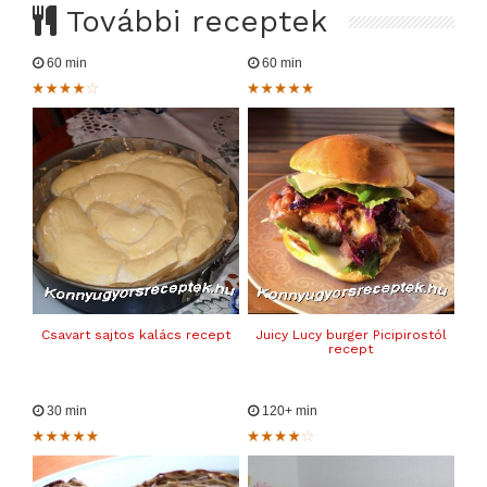
További receptek
60 min
60 min
Csavart sajtos kalács recept
Juicy Lucy burger Picipirostól
recept
30 min
120+ min