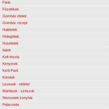
Fánk
Főzelékek
Gombás ételek
Gombóc recept
Halételek
Hidegtálak
Húsételek
Italok
Kelt tészta
Kenyerek
Kerti Parti
Köretek
Levesek - előétel
Mártások - szószok
Nemzetek konyhái
Palacsinta