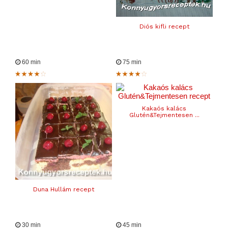
Diós kifli recept
60 min
75 min
Kakaós kalács
Glutén&Tejmentesen ...
Duna Hullám recept
30 min
45 min