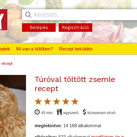
Belépés
Regisztráció
eptek
Mi van a hűtőben?
Recept beküldés
e recept
Túróval töltött zsemle
recept
45 min
egyszerû
közepesen olcsó
megtekintve:
14 168 alkalommal
elkészítve:
533 alkalommal
megfőztem én is