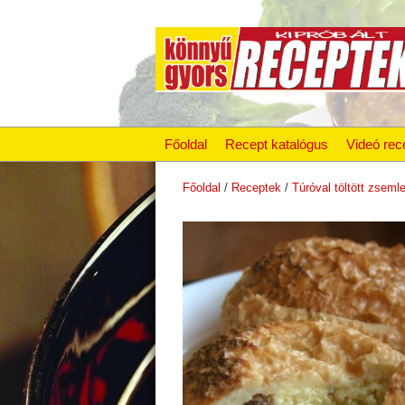
Főoldal
Recept katalógus
Videó rec
Főoldal
/
Receptek
/
Túróval töltött zseml