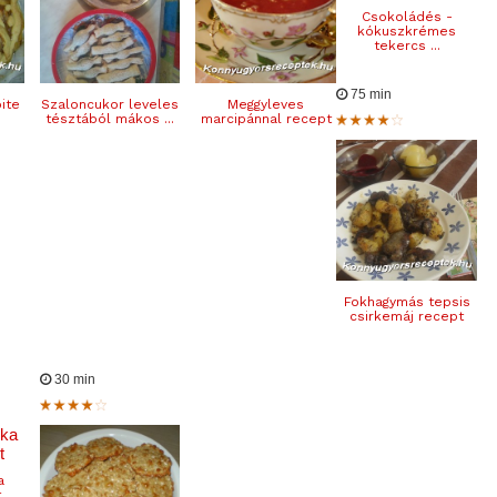
Csokoládés -
kókuszkrémes
tekercs ...
75 min
ite
Szaloncukor leveles
Meggyleves
tésztából mákos ...
marcipánnal recept
Fokhagymás tepsis
csirkemáj recept
30 min
a
t