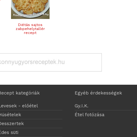
Diétás sajtos
zabpehelytallér
recept
Recept kategóriák
Egyéb érdekességek
Levesek - előétel
Gy.I.K.
Húsételek
Étel fotózása
Desszertek
Édes süti