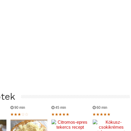
ptek
90 min
45 min
60 min