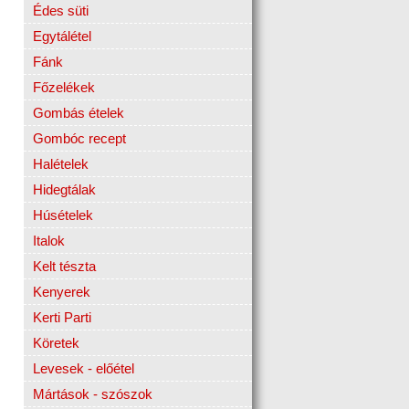
Édes süti
Egytálétel
Fánk
Főzelékek
Gombás ételek
Gombóc recept
Halételek
Hidegtálak
Húsételek
Italok
Kelt tészta
Kenyerek
Kerti Parti
Köretek
Levesek - előétel
Mártások - szószok