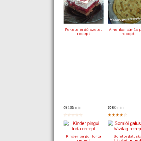
Fekete erdő szelet
Amerikai almás p
recept
recept
105 min
60 min
Kinder pingui torta
Somlói galusk
recept
házilag recep