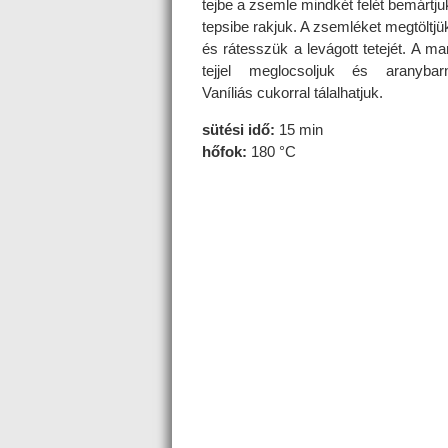
tejbe a zsemle mindkét felét bemártj
tepsibe rakjuk. A zsemléket megtöltjük
és rátesszük a levágott tetejét. A m
tejjel meglocsoljuk és aranybar
Vaníliás cukorral tálalhatjuk.
sütési idő:
15 min
hőfok:
180 °C