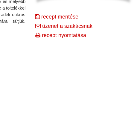
uk és mélyebb
 a töltelékkel
aradék cukros
recept mentése
nára sütjük.
üzenet a szakácsnak
recept nyomtatása