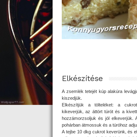
Elkészítése
A zsemlék tetejét kúp alakúra levágju
kiszedjük.
Elkészítjük a tölteléket: a cukro
kikeverjük, az áttört túrót és a kive
hozzámorzsoljuk és jól elkeverjük.
pohárban átmossuk és a túróhoz adju
A tejbe 10 dkg cukrot keverünk, és 