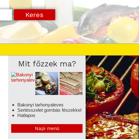
Mit főzzek ma?
Bakonyi tarhonyaleves
Sertésszelet gombás fészekkel
Hatlapos
Napi menü