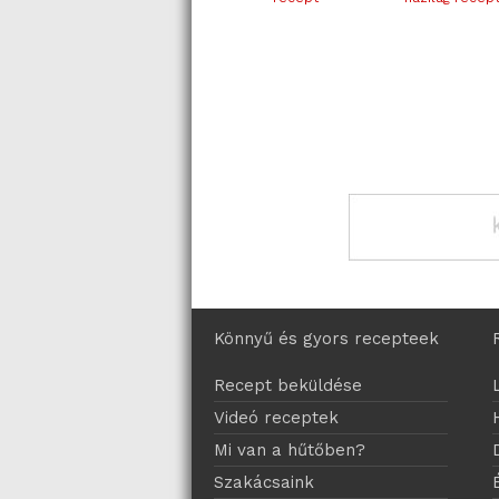
Könnyű és gyors recepteek
Recept beküldése
Videó receptek
Mi van a hűtőben?
Szakácsaink