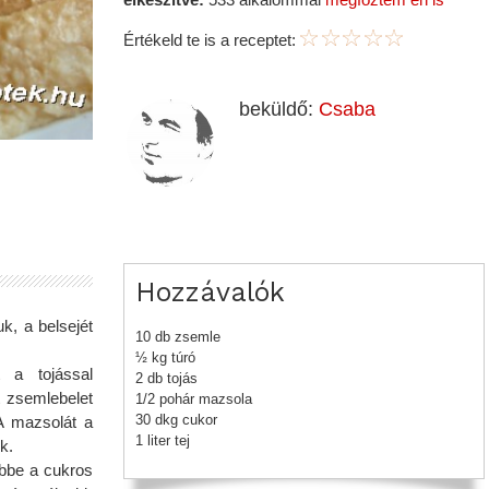
Értékeld te is a receptet:
beküldő:
Csaba
Hozzávalók
k, a belsejét
10 db zsemle
½ kg túró
t a tojással
2 db tojás
tt zsemlebelet
1/2 pohár mazsola
30 dkg cukor
 A mazsolát a
1 liter tej
k.
ebbe a cukros