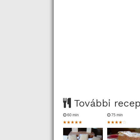
További rece
60 min
75 min