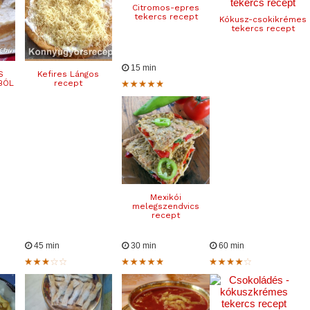
Citromos-epres
tekercs recept
Kókusz-csokikrémes
tekercs recept
15 min
S
Kefires Lángos
BÓL
recept
Mexikói
melegszendvics
recept
45 min
30 min
60 min