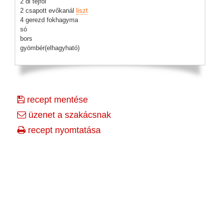
2 dl tejföl
2 csapott evőkanál
liszt
4 gerezd fokhagyma
só
bors
gyömbér(elhagyható)
recept mentése
üzenet a szakácsnak
recept nyomtatása