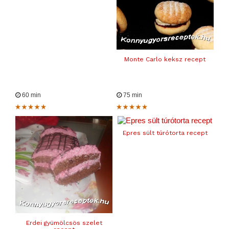
Monte Carlo keksz recept
60 min
75 min
Epres sült túrótorta recept
Erdei gyümölcsös szelet