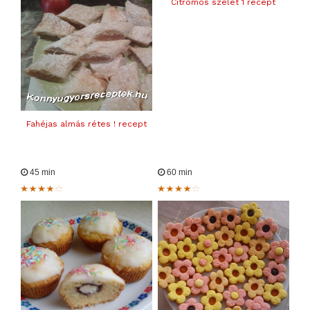
Citromos szelet 1 recept
Fahéjas almás rétes ! recept
45 min
60 min