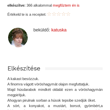
elkészítve:
366 alkalommal
megfőztem én is
Értékeld te is a receptet:
beküldő:
katuska
Elkészítése
A kakast besózzuk.
A finomra vágott vöröshagymát olajon megfuttatjuk.
Majd húsdarabok mindkét oldalát ezen a vöröshagymán
megpirítjuk.
Ahogyan pirulnak sorban a húsok tepsibe szedjük őket.
A sört, a konyakot, a mustárt, borsot, gyömbért,a