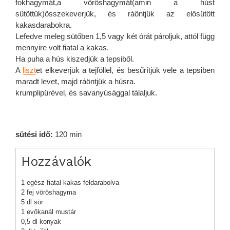
fokhagymát,a vöröshagymát(amin a húst
sütöttük)összekeverjük, és ráöntjük az elősütött
kakasdarabokra.
Lefedve meleg sütőben 1,5 vagy két órát pároljuk, attól függ
mennyire volt fiatal a kakas.
Ha puha a hús kiszedjük a tepsiből.
A
liszt
et elkeverjük a tejföllel, és besűrítjük vele a tepsiben
maradt levet, majd ráöntjük a húsra.
krumplipürével, és savanyúsággal tálaljuk.
sütési idő:
120 min
Hozzávalók
1 egész fiatal kakas feldarabolva
2 fej vöröshagyma
5 dl sör
1 evőkanál mustár
0,5 dl konyak