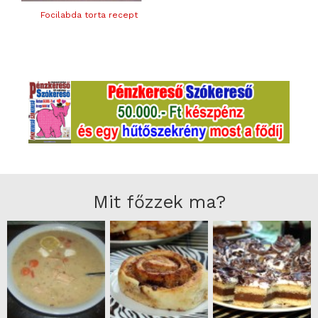
Focilabda torta recept
Mit főzzek ma?