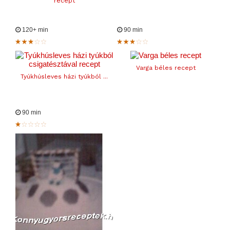
recept
120+ min
90 min
Varga béles recept
Tyúkhúsleves házi tyúkból ...
90 min