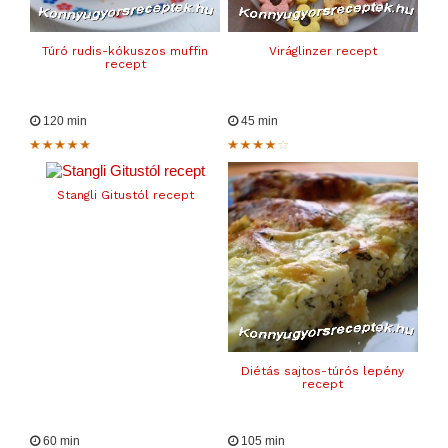
Túró rudis-kókuszos muffin
Viráglinzer recept
recept
120 min
45 min
Stangli Gitustól recept
Diétás sajtos-túrós lepény
recept
60 min
105 min