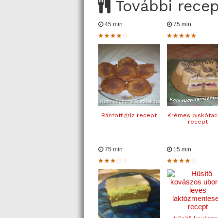
További rece
45 min
75 min
Rántott gríz recept
Krémes piskótac
recept
75 min
15 min