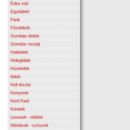
Édes süti
Egytálétel
Fánk
Főzelékek
Gombás ételek
Gombóc recept
Halételek
Hidegtálak
Húsételek
Italok
Kelt tészta
Kenyerek
Kerti Parti
Köretek
Levesek - előétel
Mártások - szószok