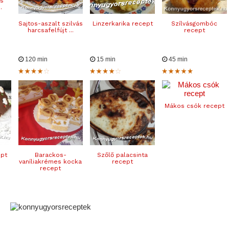
os
.
Sajtos-aszalt szilvás
Linzerkarika recept
Szílvásgombóc
harcsafelfújt ...
recept
120 min
15 min
45 min
Mákos csók recept
ept
Barackos-
Szőlő palacsinta
vaníliakrémes kocka
recept
recept