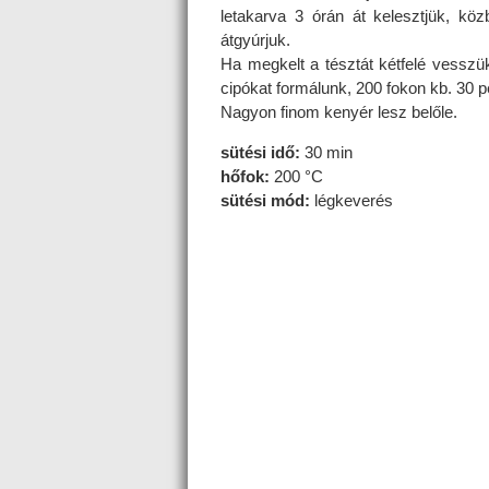
letakarva 3 órán át kelesztjük, kö
átgyúrjuk.
Ha megkelt a tésztát kétfelé vessz
cipókat formálunk, 200 fokon kb. 30 p
Nagyon finom kenyér lesz belőle.
sütési idő:
30 min
hőfok:
200 °C
sütési mód:
légkeverés