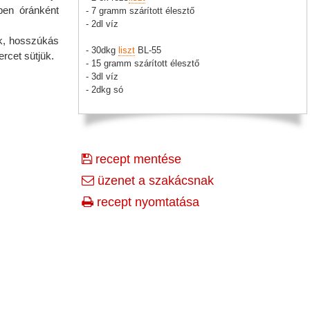
zben óránként
- 7 gramm szárított élesztő
- 2dl víz
ük, hosszúkás
- 30dkg
liszt
BL-55
ercet sütjük.
- 15 gramm szárított élesztő
- 3dl víz
- 2dkg só
recept mentése
üzenet a szakácsnak
recept nyomtatása