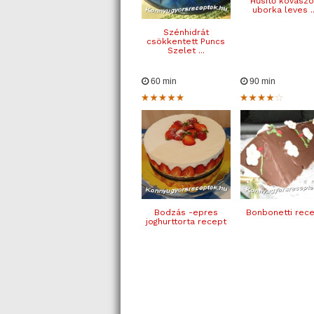
Hűsítő kovász
uborka leves ..
Szénhidrát
csökkentett Puncs
Szelet ...
60 min
90 min
Bodzás -epres
Bonbonetti rec
joghurttorta recept