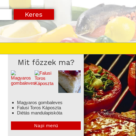
Mit főzzek ma?
Magyaros gombaleves
Falusi Toros Káposzta
Diétás mandulapiskóta
Napi menü