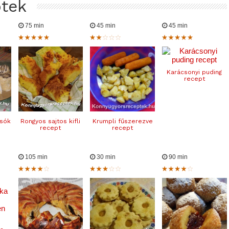
ptek
75 min
45 min
45 min
Karácsonyi puding
recept
sók
Rongyos sajtos kifli
Krumpli fűszerezve
recept
recept
105 min
30 min
90 min