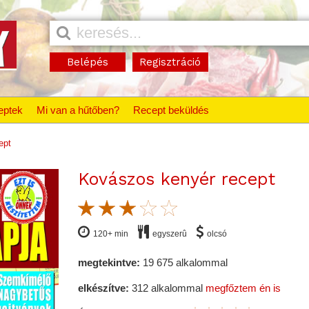
Belépés
Regisztráció
eptek
Mi van a hűtőben?
Recept beküldés
ept
Kovászos kenyér recept
120+ min
egyszerû
olcsó
megtekintve:
19 675 alkalommal
elkészítve:
312 alkalommal
megfőztem én is