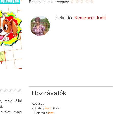
Értékeld te is a receptet:
beküldő:
Kemencei Judit
Hozzávalók
, majd állni
Kovász:
t.
- 30 dkg
liszt
BL-55
ávalót, majd
- 2 ek rozs
liszt