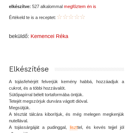
elkészítve:
527 alkalommal
megfőztem én is
Értékeld te is a receptet:
beküldő:
Kemencei Réka
Elkészítése
A tojásfehérjét felverjük kemény habbá, hozzáadjuk a
cukrot, és a többi hozzávalót.
Sütőpapírral bélelt tortaformába öntjük.
Tetejét megszórjuk durvára vágott dióval.
Megsütjük.
A tésztát tálcára kiborítjuk, és még melegen megkenjük
nutellával.
A tojássárgáját a pudinggal,
liszt
tel, és kevés tejjel jól