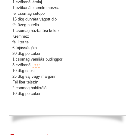
1 evőkanál étolaj
1 evőkanál zsemle morzsa
fél csomag sütőpor
15 dkg durvára vágott dió
fél üveg nutella
1 csomag háztartási keksz
Krémhez:
fél liter tej
6 tojássárgája
20 dkg porcukor
1 csomag vaníliás pudingpor
3 evőkanál
liszt
10 dkg csoki
25 dkg vaj vagy margarin
Fél liter tejszín
2 csomag habfixáló
10 dkg porcukor