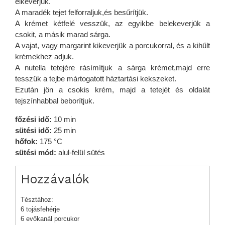
elkeverjük.
A maradék tejet felforraljuk,és besűrítjük.
A krémet kétfelé vesszük, az egyikbe belekeverjük a
csokit, a másik marad sárga.
A vajat, vagy margarint kikeverjük a porcukorral, és a kihűlt
krémekhez adjuk.
A nutella tetejére rásímítjuk a sárga krémet,majd erre
tesszük a tejbe mártogatott háztartási kekszeket.
Ezután jön a csokis krém, majd a tetejét és oldalát
tejszínhabbal beborítjuk.
főzési idő:
10 min
sütési idő:
25 min
hőfok:
175 °C
sütési mód:
alul-felül sütés
Hozzávalók
Tésztához:
6 tojásfehérje
6 evőkanál porcukor