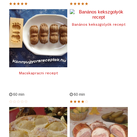
Banános kekszgolyók recept
Macskapracni recept
60 min
60 min