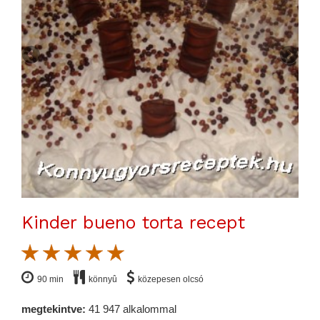
Kinder bueno torta recept
90 min
könnyû
közepesen olcsó
megtekintve:
41 947 alkalommal