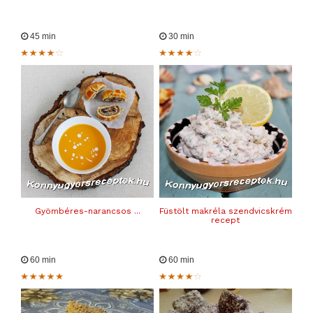
45 min
30 min
Gyömbéres-narancsos ...
Füstölt makréla szendvicskrém
recept
60 min
60 min