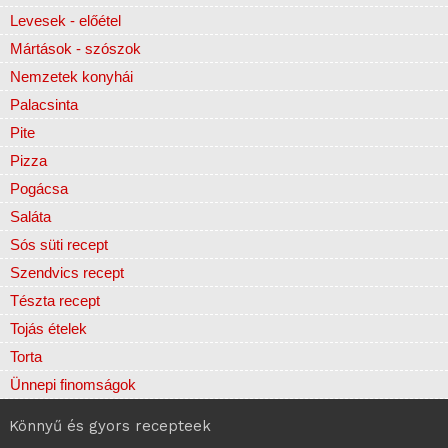
Levesek - előétel
Mártások - szószok
Nemzetek konyhái
Palacsinta
Pite
Pizza
Pogácsa
Saláta
Sós süti recept
Szendvics recept
Tészta recept
Tojás ételek
Torta
Ünnepi finomságok
Könnyű és gyors recepteek