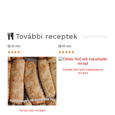
További receptek
30 min
45 min
Diétás NoCarb kakaóspite
recept
Túrós rúd recept