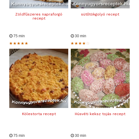
Zöldfűszeres napraforgó
sütőtökgolyó recept
recept
75 min
30 min
Kölestorta recept
Húsvéti keksz tojás recept
75 min
30 min