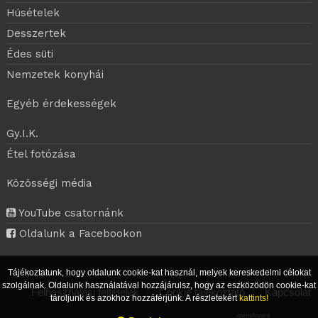
Húsételek
Desszertek
Édes süti
Nemzetek konyhái
Egyéb érdekességek
Gy.I.K.
Étel fotózása
Közösségi média
YouTube csatornánk
Oldalunk a Facebookon
Tájékoztatunk, hogy oldalunk cookie-kat használ, melyek kereskedelmi célokat
szolgálnak. Oldalunk használatával hozzájárulsz, hogy az eszközödön cookie-kat
Felhasználási feltételek
|
Cookie tájékoztató
|
Kapcsolat
tároljunk és azokhoz hozzáférjünk. A részletekért
kattints!