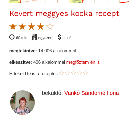
Kevert meggyes kocka recept
60 min
egyszerû
olcsó
megtekintve:
14 006 alkalommal
elkészítve:
496 alkalommal
megfőztem én is
Értékeld te is a receptet:
beküldő:
Vankó Sándorné Ilona