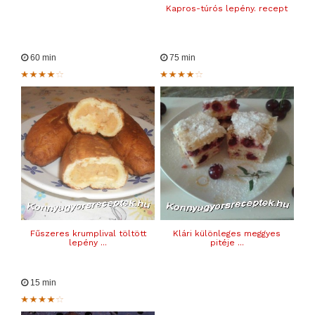
Kapros-túrós lepény. recept
60 min
75 min
Fűszeres krumplival töltött
Klári különleges meggyes
lepény ...
pitéje ...
15 min