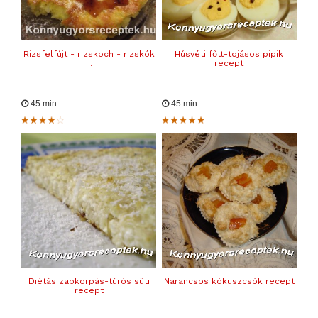
Rizsfelfújt - rizskoch - rizskók
Húsvéti főtt-tojásos pipik
...
recept
45 min
45 min
Diétás zabkorpás-túrós süti
Narancsos kókuszcsók recept
recept