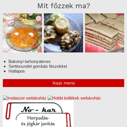
Mit főzzek ma?
Bakonyi tarhonyaleves
Sertésszelet gombás fészekkel
Hatlapos
Napi menü