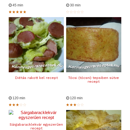
45 min
30 min
Diétás rakott kel recept
Tócsi (tócsni) tepsiben sütve
recept
120 min
120 min
Sárgabaracklekvár egyszerűen
recept