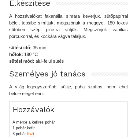
Elkészítése
A hozzávalókat fakanállal simára keverjük, sütőpapírral
bélelt tepsibe simítjuk, megszórjuk a meggyel, 180 fokos
sütőben szép pirosra sütjük. Megszórjuk vaníliás
porcukorral, és kockára vágva tálaljuk.
sütési idő:
35 min
hőfok:
180 °C
sütési mód:
alul-felül sütés
Személyes jó tanács
A világ legegyszerűbb, sütije, puha szaftos, nem lehet
belőle eleget enni.
Hozzávalók
A mérce a kefires pohár.
1 pohár kefir
3 pohár
liszt