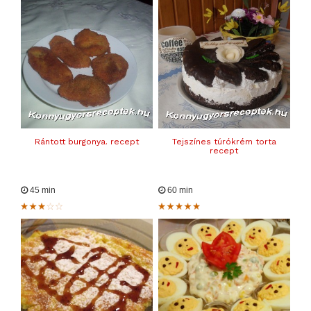
Rántott burgonya. recept
Tejszínes túrókrém torta
recept
45 min
60 min