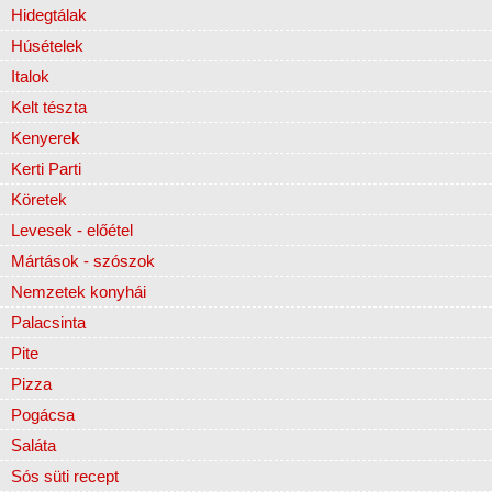
Hidegtálak
Húsételek
Italok
Kelt tészta
Kenyerek
Kerti Parti
Köretek
Levesek - előétel
Mártások - szószok
Nemzetek konyhái
Palacsinta
Pite
Pizza
Pogácsa
Saláta
Sós süti recept