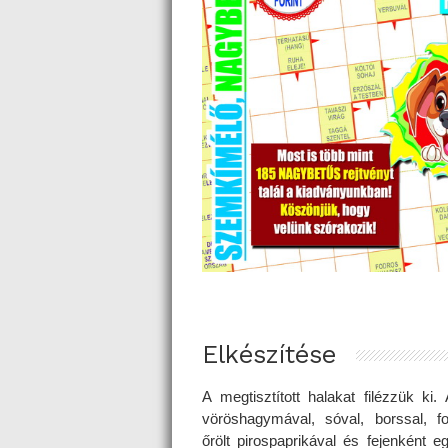
Elkészítése
A megtisztított halakat filézzük ki. 
vöröshagymával, sóval, borssal, f
őrölt pirospaprikával és fejenként eg