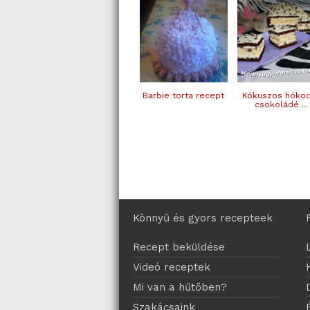
Barbie torta recept
Kókuszos hóko
csokoládé ...
Könnyű és gyors recepteek
Recept beküldése
Videó receptek
Mi van a hűtőben?
Szakácsaink