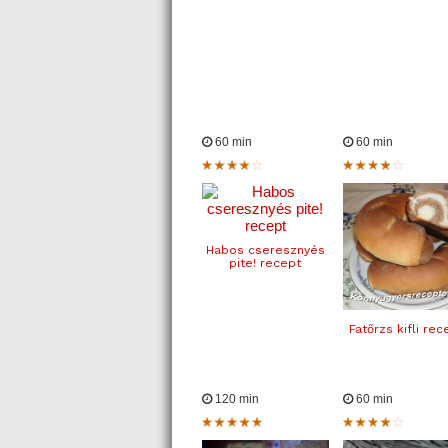
60 min
60 min
Habos cseresznyés
pite! recept
Fatőrzs kifli rec
120 min
60 min