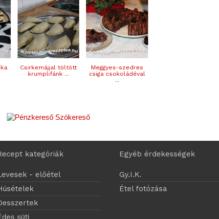
cka
Csirkemájjal töltött
Meggyes-szedres
krumplifánk ...
csiga csokoládéval
...
Recept kategóriák
Egyéb érdekességek
Levesek - előétel
Gy.I.K.
Húsételek
Étel fotózása
Desszertek
Édes süti