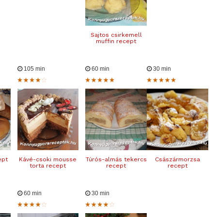
Sajtos csirkemell
muffin recept
105 min
60 min
30 min
ept
Kávé-csoki mousse
Túrós-almás tekercs
Császármorzsa
torta recept
recept
recept
60 min
30 min