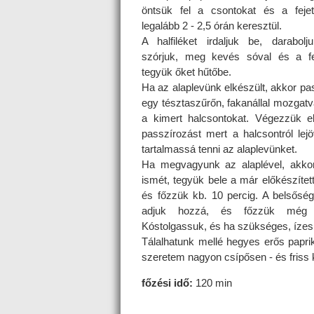
öntsük fel a csontokat és a feje
legalább 2 - 2,5 órán keresztül.
A halfiléket irdaljuk be, darabolj
szórjuk, meg kevés sóval és a fe
tegyük őket hűtőbe.
Ha az alaplevünk elkészült, akkor pa
egy tésztaszűrőn, fakanállal mozgat
a kimert halcsontokat. Végezzük e
passzírozást mert a halcsontról lej
tartalmassá tenni az alaplevünket.
Ha megvagyunk az alaplével, akkor 
ismét, tegyük bele a már előkészítet
és főzzük kb. 10 percig. A belsősé
adjuk hozzá, és főzzük még 
Kóstolgassuk, és ha szükséges, ízes
Tálalhatunk mellé hegyes erős papr
szeretem nagyon csípősen - és friss 
főzési idő:
120 min