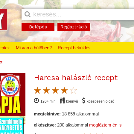
Belépés
Regisztráció
eptek
Mi van a hűtőben?
Recept beküldés
pt
Harcsa halászlé recept
120+ min
könnyû
közepesen olcsó
megtekintve:
18 859 alkalommal
elkészítve:
200 alkalommal
megfőztem én is