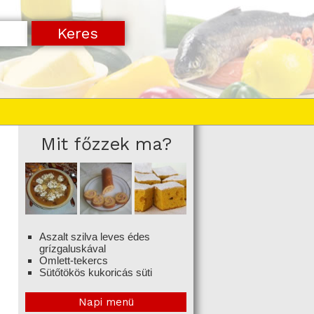
Mit főzzek ma?
Aszalt szilva leves édes
grízgaluskával
Omlett-tekercs
Sütőtökös kukoricás süti
Napi menü