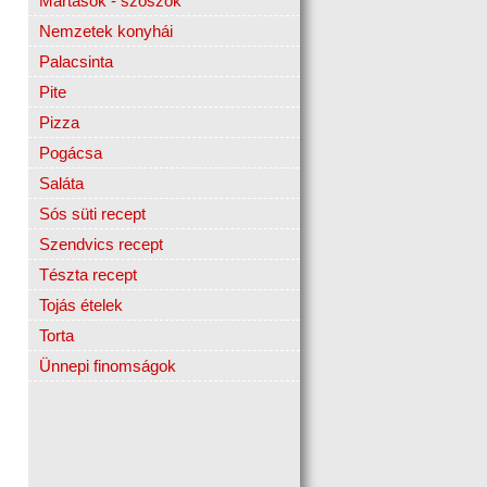
Mártások - szószok
Nemzetek konyhái
Palacsinta
Pite
Pizza
Pogácsa
Saláta
Sós süti recept
Szendvics recept
Tészta recept
Tojás ételek
Torta
Ünnepi finomságok