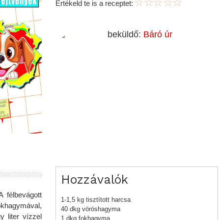
Értékeld te is a receptet:
beküldő:
Báró úr
Hozzávalók
A félbevágott
1-1,5 kg tisztított harcsa
okhagymával,
40 dkg vöröshagyma
y liter vízzel
1 dkg fokhagyma