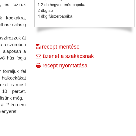
t, és főzzük
1-2 db hegyes erős paprika
2 dkg só
4 dkg fűszerpaprika
uk kockákra,
lhasználásig
sszírozzuk át
va a szűrőben
recept mentése
l alaposan a
üzenet a szakácsnak
övő hús fogja
recept nyomtatása
forraljuk fel
t halkockákat
geket is most
10 percet.
ítsünk még.
ikát ? én nem
kenyeret.