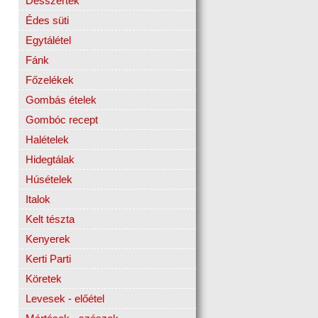
Desszertek
Édes süti
Egytálétel
Fánk
Főzelékek
Gombás ételek
Gombóc recept
Halételek
Hidegtálak
Húsételek
Italok
Kelt tészta
Kenyerek
Kerti Parti
Köretek
Levesek - előétel