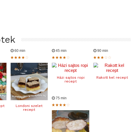
ptek
60 min
45 min
90 min
Házi sajtos ropi
Rakott kel recept
recept
75 min
ept
Londoni szelet
recept