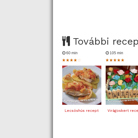
További rece
60 min
105 min
Lecsóshús recept
Virágoskert rec