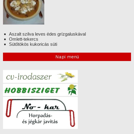
Aszalt szilva leves édes grízgaluskával
Omlett-tekercs
Sütőtökös kukoricás süti
Napi menü