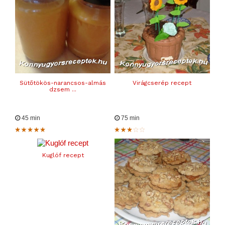
Sütőtökös-narancsos-almás
Virágcserép recept
dzsem ...
45 min
75 min
Kuglóf recept