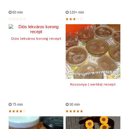
60 min
120+ min
Diós lekváros korong recept
Kocsonya ( sertés) recept
75 min
30 min