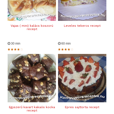
Vajas ( mini) kalács koszorú
Leveles tekercs recept
recept
30 min
60 min
Egyszerű kavart kakaós kocka
Epres sajttorta recept
recept