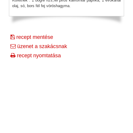
Köretnek : 1 bögre rizs,fél piros kaliforniai paprika, 1 evőkanál
olaj, só, bors fél fej vöröshagyma.
recept mentése
üzenet a szakácsnak
recept nyomtatása