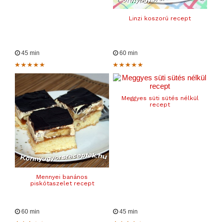
Linzi koszorú recept
45 min
60 min
Meggyes süti sütés nélkül
recept
Mennyei banános
piskótaszelet recept
60 min
45 min