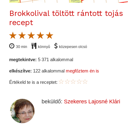
Brokkolival töltött rántott tojás
recept
30 min
könnyû
közepesen olcsó
megtekintve:
5 371 alkalommal
elkészítve:
122 alkalommal
megfőztem én is
Értékeld te is a receptet:
beküldő:
Szekeres Lajosné Klári