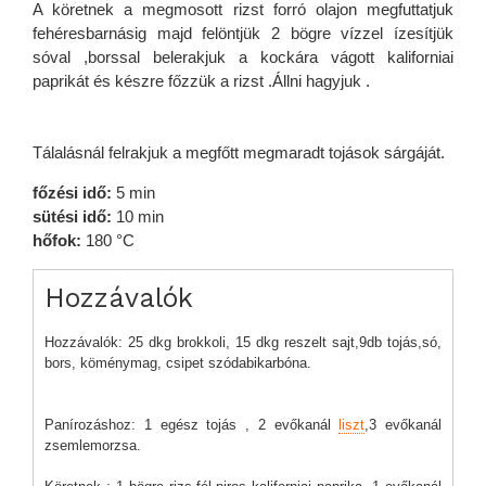
A köretnek a megmosott rizst forró olajon megfuttatjuk
fehéresbarnásig majd felöntjük 2 bögre vízzel ízesítjük
sóval ,borssal belerakjuk a kockára vágott kaliforniai
paprikát és készre főzzük a rizst .Állni hagyjuk .
Tálalásnál felrakjuk a megfőtt megmaradt tojások sárgáját.
főzési idő:
5 min
sütési idő:
10 min
hőfok:
180 °C
Hozzávalók
Hozzávalók: 25 dkg brokkoli, 15 dkg reszelt sajt,9db tojás,só,
bors, köménymag, csipet szódabikarbóna.
Panírozáshoz: 1 egész tojás , 2 evőkanál
liszt
,3 evőkanál
zsemlemorzsa.