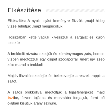
Elkészítése
Elkészítés: A nyolc tojást keményre főzzük ,majd hideg
vízzel lehűtjük ,majd megpucoljuk.
Hosszában ketté vágjuk kivesszük a sárgáját és külön
tesszük.
A brokkolit rózsára szedjük és köménymagos ,sós, borsos
vízben megfőzzük egy csipet szódaporral. /mert így szép
zöld marad a brokkoli.
Majd villával összetörjük és belekeverjük a reszelt trappista
sajtot.
A sajtos brokkolival megtöltjük a tojásfehérjéket ,majd
liszt
be, felvert tojásba és morzsába forgatjuk, forró bő
olajban kisütjük arany színűre.