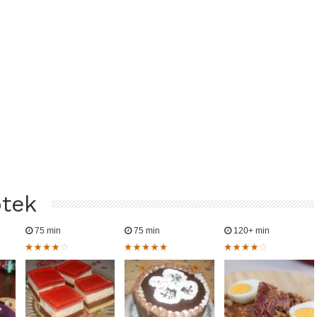
ptek
75 min
75 min
120+ min