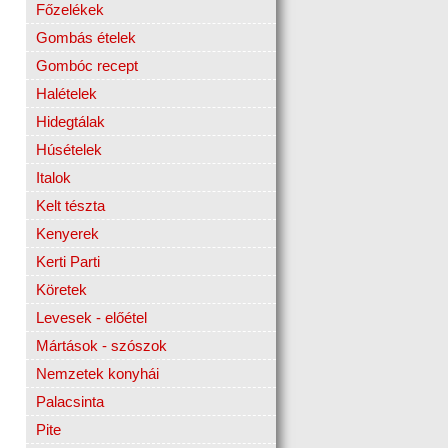
Főzelékek
Gombás ételek
Gombóc recept
Halételek
Hidegtálak
Húsételek
Italok
Kelt tészta
Kenyerek
Kerti Parti
Köretek
Levesek - előétel
Mártások - szószok
Nemzetek konyhái
Palacsinta
Pite