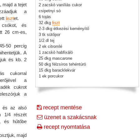
 majd a tejet
2 zacskó vaníliás cukor
csipetnyi só
zzáadjuk a
6 tojás
ett
liszt
et.
32 dkg
liszt
 csókot, és
2-3 dkg étkezési keményítő
ett 26 cm-es,
3 tk sütőpor
1/2 dl tej
45-50 percig
2 ek citromlé
ihentetjük. A
1 zacskó habfixáló
25 dkg mascarone
tjuk és kb. 2
50 dkg félzsíros tehéntúró
15 dkg baracklekvár
ás cukorral
1 ek porcukor
erőjével a
adék cukrot
leszórjuk a
recept mentése
, és az alsó
m 1/4 részét
üzenet a szakácsnak
k, és hűtőbe
recept nyomtatása
osztjuk, majd