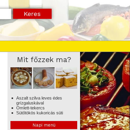
Mit főzzek ma?
Aszalt szilva leves édes
grízgaluskával
Omlett-tekercs
Sütőtökös kukoricás süti
Napi menü