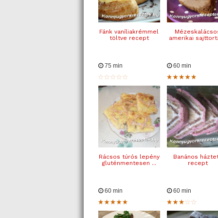
Fánk vaníliakrémmel
Mézeskalácso
töltve recept
amerikai sajttorta
75 min
60 min
Rácsos túrós lepény
Banános házte
gluténmentesen ...
recept
60 min
60 min