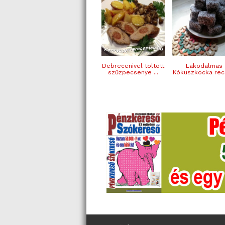
Debrecenivel töltött
Lakodalmas
szűzpecsenye ...
Kókuszkocka rec