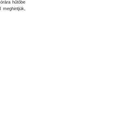
 órára hűtőbe
l meghintjük,