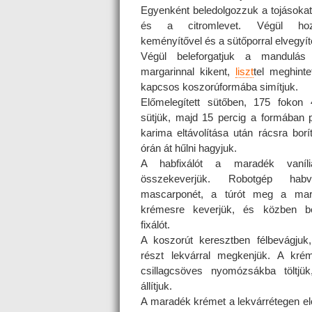
Egyenként beledolgozzuk a tojásokat,
és a citromlevet. Végül ho
keményítővel és a sütőporral elvegyít
Végül beleforgatjuk a mandulás
margarinnal kikent,
liszt
tel meghint
kapcsos koszorúformába simítjuk.
Előmelegített sütőben, 175 fokon 
sütjük, majd 15 percig a formában p
karima eltávolítása után rácsra borí
órán át hűlni hagyjuk.
A habfixálót a maradék vaníli
összekeverjük. Robotgép habv
mascarponét, a túrót meg a mar
krémesre keverjük, és közben be
fixálót.
A koszorút keresztben félbevágjuk
részt lekvárral megkenjük. A kré
csillagcsöves nyomózsákba töltjü
állítjuk.
A maradék krémet a lekvárrétegen el