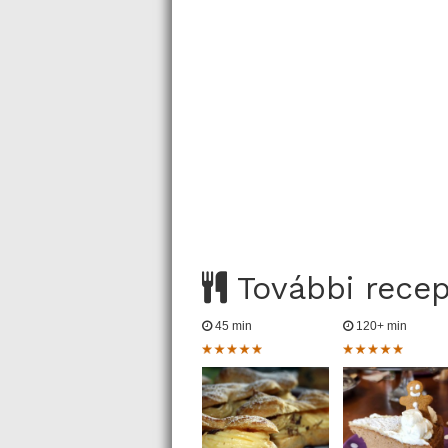
További rece
45 min
120+ min