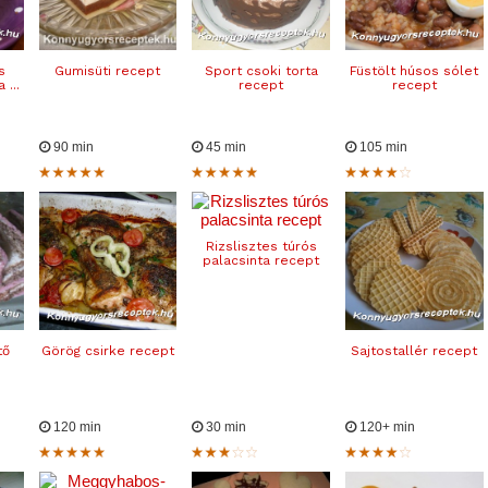
s
Gumisüti recept
Sport csoki torta
Füstölt húsos sólet
 ...
recept
recept
90 min
45 min
105 min
Rizslisztes túrós
palacsinta recept
tő
Görög csirke recept
Sajtostallér recept
120 min
30 min
120+ min