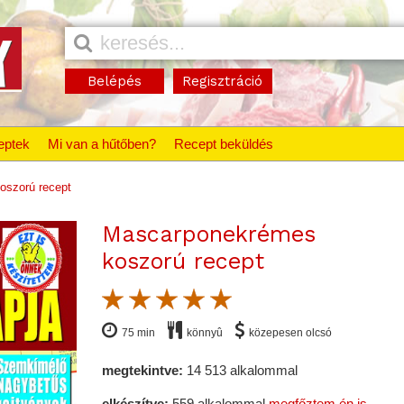
Belépés
Regisztráció
eptek
Mi van a hűtőben?
Recept beküldés
oszorú recept
Mascarponekrémes
koszorú recept
75 min
könnyû
közepesen olcsó
megtekintve:
14 513 alkalommal
elkészítve:
559 alkalommal
megfőztem én is