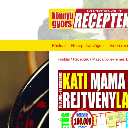
Főoldal
Recept katalógus
Videó rec
Főoldal
/
Receptek
/
Mascarponekrémes k