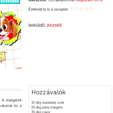
Értékeld te is a receptet:
beküldő:
Arizs65
Hozzávalók
. A margarint
10 dkg mandulás csók
cukorral és a
20 dkg puha margarin
35 dkg cukor