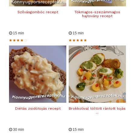
Szílvásgombóc recept
Tökmagos-szezámmagos
hajtovány recept
15 min
15 min
Diétás zsidótojás recept
Brokkolival töltött rántott tojás
...
30 min
15 min