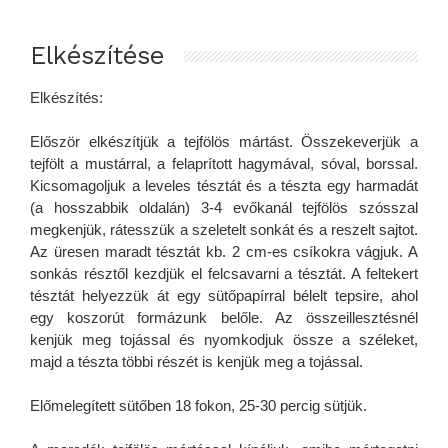
Elkészítése
Elkészítés:
Először elkészítjük a tejfölös mártást. Összekeverjük a
tejfölt a mustárral, a felaprított hagymával, sóval, borssal.
Kicsomagoljuk a leveles tésztát és a tészta egy harmadát
(a hosszabbik oldalán) 3-4 evőkanál tejfölös szósszal
megkenjük, rátesszük a szeletelt sonkát és a reszelt sajtot.
Az üresen maradt tésztát kb. 2 cm-es csíkokra vágjuk. A
sonkás résztől kezdjük el felcsavarni a tésztát. A feltekert
tésztát helyezzük át egy sütőpapírral bélelt tepsire, ahol
egy koszorút formázunk belőle. Az összeillesztésnél
kenjük meg tojással és nyomkodjuk össze a széleket,
majd a tészta többi részét is kenjük meg a tojással.
Előmelegített sütőben 18 fokon, 25-30 percig sütjük.