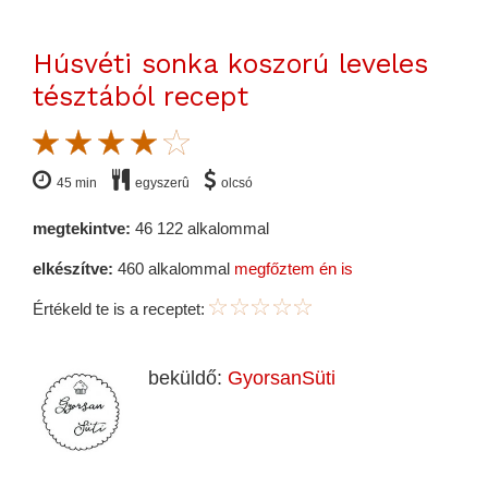
Húsvéti sonka koszorú leveles
tésztából recept
45 min
egyszerû
olcsó
megtekintve:
46 122 alkalommal
elkészítve:
460 alkalommal
megfőztem én is
Értékeld te is a receptet:
beküldő:
GyorsanSüti