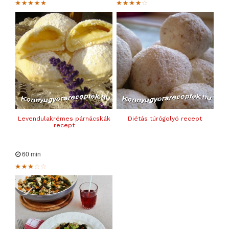
Levendulakrémes párnácskák
Diétás túrógolyó recept
recept
60 min