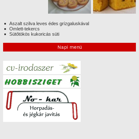
Aszalt szilva leves édes grízgaluskával
Omlett-tekercs
Sütőtökös kukoricás süti
Napi menü