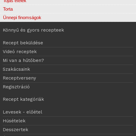
Tojás ételek
Torta
Ünnepi finomságok
Könnyű és gyors recepteek
Recept beküldése
Videó receptek
Mi van a hűtőben?
Szakácsaink
Receptverseny
Regisztráció
Recept kategóriák
Levesek - előétel
Húsételek
Desszertek