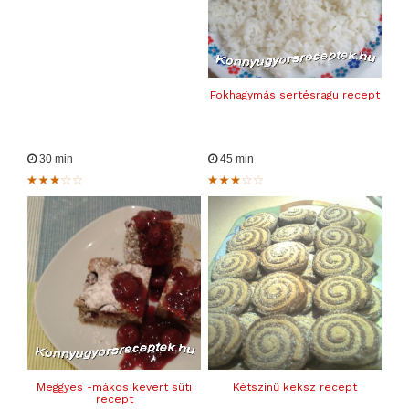
Fokhagymás sertésragu recept
30 min
45 min
Meggyes -mákos kevert süti
Kétszínű keksz recept
recept