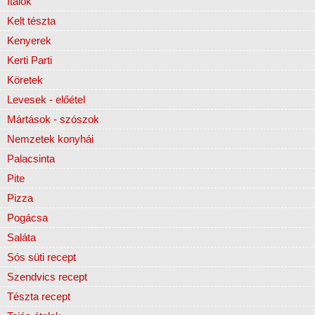
Italok
Kelt tészta
Kenyerek
Kerti Parti
Köretek
Levesek - előétel
Mártások - szószok
Nemzetek konyhái
Palacsinta
Pite
Pizza
Pogácsa
Saláta
Sós süti recept
Szendvics recept
Tészta recept