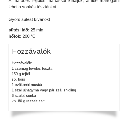
A maradék tejfölös mártással kínáljuk, amibe mártogatni
lehet a sonkás tésztánkat.
Gyors sütést kívánok!
sütési idő:
25 min
hőfok:
200 °C
Hozzávalók
Hozzávalók:
1 csomag leveles tészta
150 g tejföl
só, bors
1 evőkanál mustár
1 szál újhagyma vagy pár szál snidling
6 szelet sonka
kb. 80 g reszelt sajt