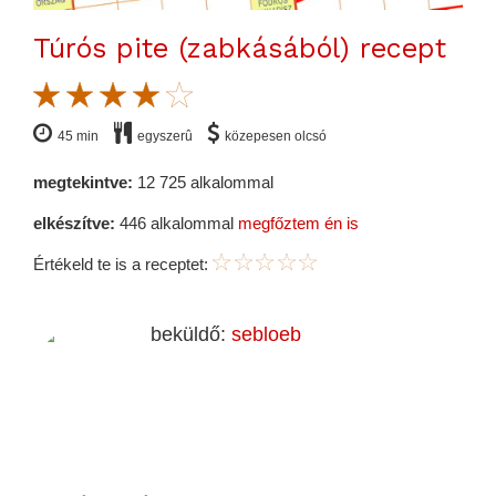
Túrós pite (zabkásából) recept
45 min
egyszerû
közepesen olcsó
megtekintve:
12 725 alkalommal
elkészítve:
446 alkalommal
megfőztem én is
Értékeld te is a receptet:
beküldő:
sebloeb