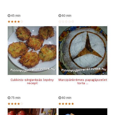
45 min
60 min
Cukkinis-sérgarépás lepény
Marcipánkrémes papagájszelet
recept
torta ...
75 min
60 min