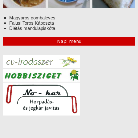
Magyaros gombaleves
Falusi Toros Káposzta
Diétás mandulapiskóta
Napi menü