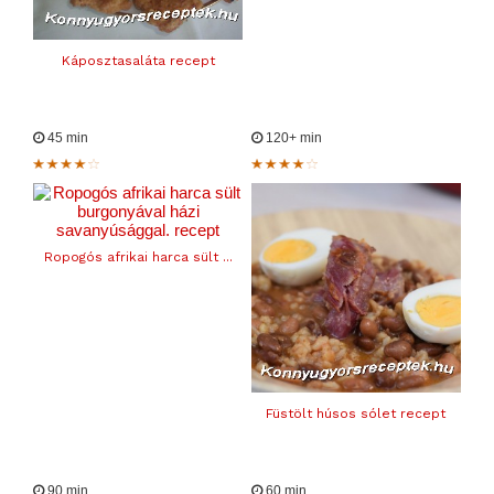
Káposztasaláta recept
45 min
120+ min
Ropogós afrikai harca sült ...
Füstölt húsos sólet recept
90 min
60 min