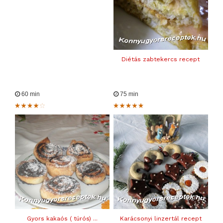
Diétás zabtekercs recept
60 min
75 min
Gyors kakaós ( túrós) ...
Karácsonyi linzertál recept