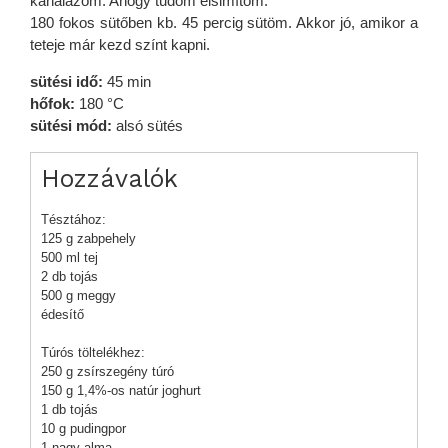
kanalazom. Ahogy tudom elsimítom.
180 fokos sütőben kb. 45 percig sütöm. Akkor jó, amikor a
teteje már kezd színt kapni.
sütési idő:
45 min
hőfok:
180 °C
sütési mód:
alsó sütés
Hozzávalók
Tésztához:
125 g zabpehely
500 ml tej
2 db tojás
500 g meggy
édesítő
Túrós töltelékhez:
250 g zsírszegény túró
150 g 1,4%-os natúr joghurt
1 db tojás
10 g pudingpor
1 nagy alma