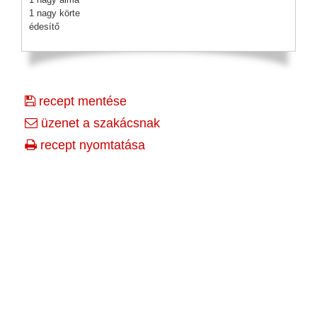
1 nagy körte
édesítő
recept mentése
üzenet a szakácsnak
recept nyomtatása