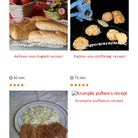
Kefires mini bagett recept
Sajtos-sós pöffeteg recept
30 min
75 min
Krumplis puffancs recept