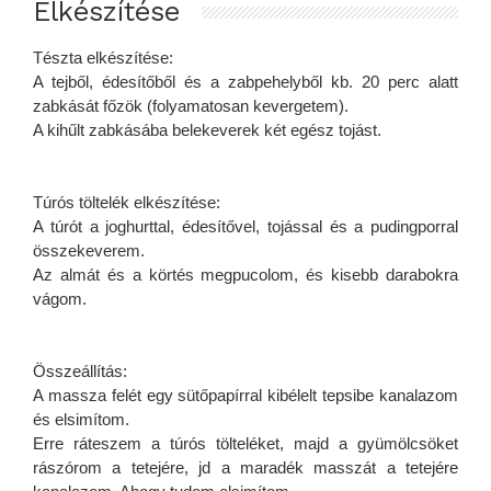
Elkészítése
Tészta elkészítése:
A tejből, édesítőből és a zabpehelyből kb. 20 perc alatt
zabkását főzök (folyamatosan kevergetem).
A kihűlt zabkásába belekeverek két egész tojást.
Túrós töltelék elkészítése:
A túrót a joghurttal, édesítővel, tojással és a pudingporral
összekeverem.
Az almát és a körtés megpucolom, és kisebb darabokra
vágom.
Összeállítás:
A massza felét egy sütőpapírral kibélelt tepsibe kanalazom
és elsimítom.
Erre ráteszem a túrós tölteléket, majd a gyümölcsöket
rászórom a tetejére, jd a maradék masszát a tetejére