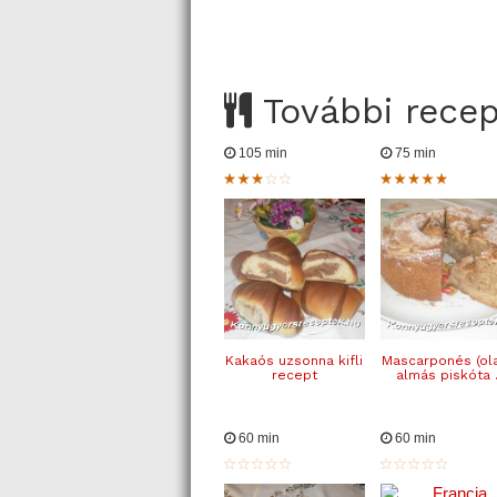
További rece
105 min
75 min
Kakaós uzsonna kifli
Mascarponés (ol
recept
almás piskóta .
60 min
60 min