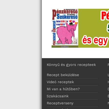
Könnyű és gyors recepteek
Recept beküldése
Videó receptek
Mi van a hűtőben?
Szakácsaink
Receptverseny