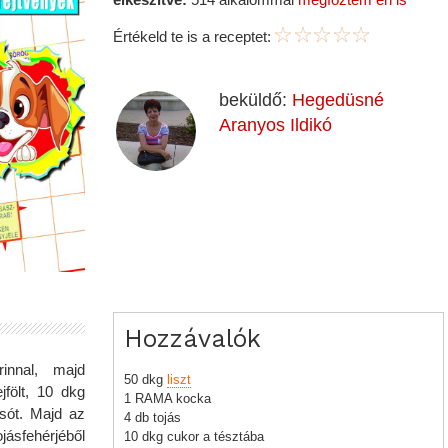
Értékeld te is a receptet:
beküldő:
Hegedüsné
Aranyos Ildikó
Hozzávalók
innal, majd
50 dkg
liszt
jfölt, 10 dkg
1 RAMA kocka
 sót. Majd az
4 db tojás
jásfehérjéből
10 dkg cukor a tésztába