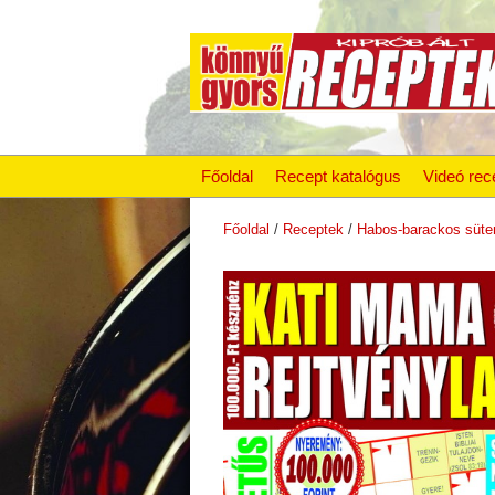
Főoldal
Recept katalógus
Videó rec
Főoldal
/
Receptek
/
Habos-barackos süte