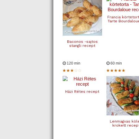
Francia körtetor
Tarte Bourdaloue 
Baconos -sajtos
stangli recept
120 min
60 min
Házi Rétes recept
Lenmagvas köl
krokett recep