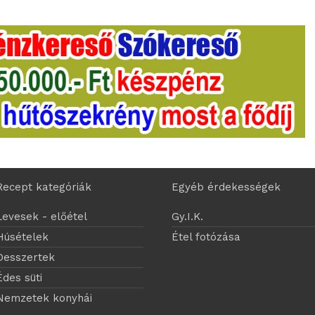
Recept kategóriák
Egyéb érdekességek
Levesek - előétel
Gy.I.K.
Húsételek
Étel fotózása
Desszertek
Édes süti
Nemzetek konyhái