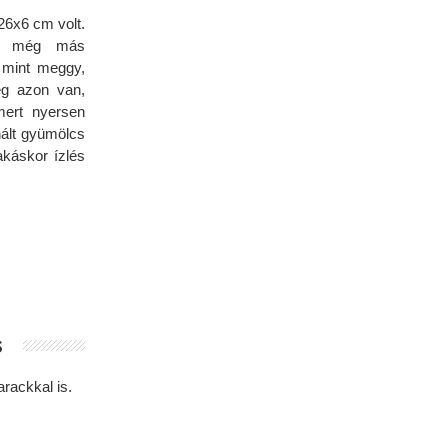
26x6 cm volt.
yt még más
y mint meggy,
eg azon van,
mert nyersen
nált gyümölcs
akáskor ízlés
s
rackkal is.