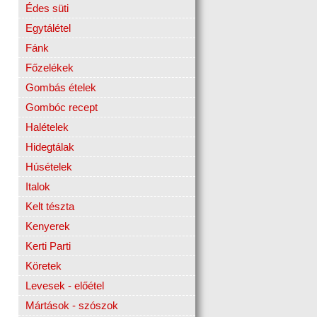
Édes süti
Egytálétel
Fánk
Főzelékek
Gombás ételek
Gombóc recept
Halételek
Hidegtálak
Húsételek
Italok
Kelt tészta
Kenyerek
Kerti Parti
Köretek
Levesek - előétel
Mártások - szószok