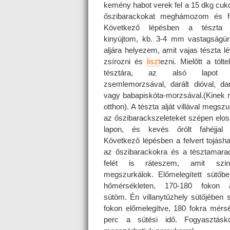
kemény habot verek fel a 15 dkg cuko
őszibarackokat meghámozom és fe
Következő lépésben a tészta 
kinyújtom, kb. 3-4 mm vastagságúr
aljára helyezem, amit vajas tészta l
zsírozni és
liszt
ezni. Mielőtt a tölt
tésztára, az alsó lapot 
zsemlemorzsával, darált dióval, da
vagy babapiskóta-morzsával.(Kinek 
otthon). A tészta alját villával megs
az őszibarackszeleteket szépen elo
lapon, és kevés őrölt fahéjjal
Következő lépésben a felvert tojás
az őszibarackokra és a tésztamarad
felét is ráteszem, amit szint
megszurkálok. Előmelegített sütőbe
hőmérsékleten, 170-180 fokon a
sütöm. Én villanytűzhely sütőjében 
fokon előmelegítve, 180 fokra mérs
perc a sütési idő. Fogyasztásko