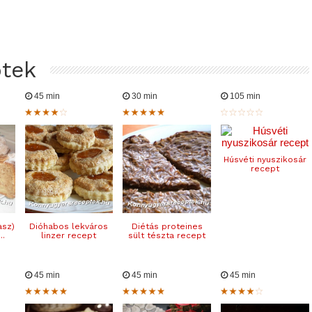
ptek
45 min
30 min
105 min
Húsvéti nyuszikosár
recept
asz)
Dióhabos lekváros
Diétás proteines
..
linzer recept
sült tészta recept
45 min
45 min
45 min