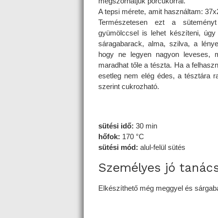
megszórhatjuk porcukorral.
A tepsi mérete, amit használtam: 37x
Természetesen ezt a sütemén
gyümölccsel is lehet készíteni, úg
sáragabarack, alma, szilva, a lény
hogy ne legyen nagyon leveses, 
maradhat tőle a tészta. Ha a felhasz
esetleg nem elég édes, a tésztára r
szerint cukrozható.
sütési idő:
30 min
hőfok:
170 °C
sütési mód:
alul-felül sütés
Személyes jó tanác
Elkészíthető még meggyel és sárgaba