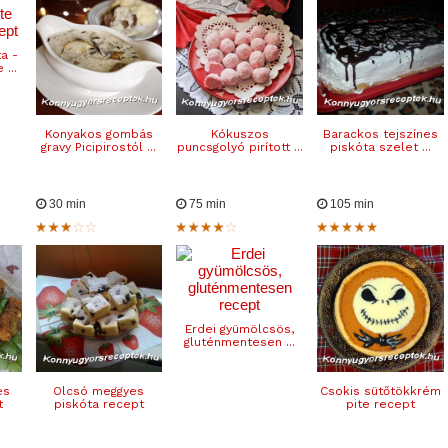
ta -
...
Konyakos gombás
Kókuszos
Barackos tejszínes
gravy Picipirostól ...
puncsgolyó pirított ...
piskóta szelet ...
30 min
75 min
105 min
Erdei gyümölcsös,
gluténmentesen ...
es
Olcsó meggyes
Csokis sütőtökkrém
t
piskóta recept
pite recept