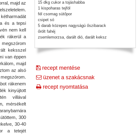
15 dkg cukor a tojáshabba
rral, majd az
1 kispoharas tejföl
lszeletelem.
fél csomag sütőpor
kétharmadát
csipet só
a és a tepsi
5 darab közepes nagyságú őszibarack
évén nem kell
őrölt fahéj
elék rákerül a
zsemlemorzsa, darált dió, darált keksz
megszórom
rált keksszel
mi van éppen
zurkálom, majd
recept mentése
sztom az alsó
 megszórom.
üzenet a szakácsnak
habot rákenem
recept nyomtatása
ék kinyújtott
én villával
n, mérsékelt
ranybarnára
sütöttem, 300
ékelve, 30-40
r a tetejét