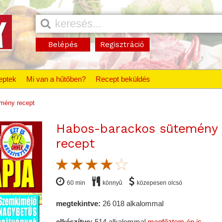
Belépés
Regisztráció
eptek
Mi van a hűtőben?
Recept beküldés
mény recept
Habos-barackos sütemény
recept
60 min
könnyû
közepesen olcsó
megtekintve:
26 018 alkalommal
elkészítve:
514 alkalommal
megfőztem én is