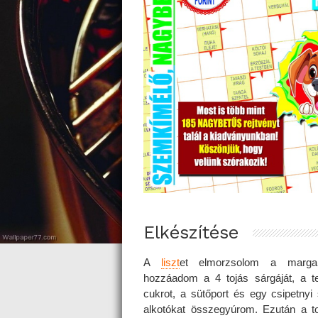
Elkészítése
A
liszt
et elmorzsolom a margar
hozzáadom a 4 tojás sárgáját, a te
cukrot, a sütőport és egy csipetnyi
alkotókat összegyúrom. Ezután a to