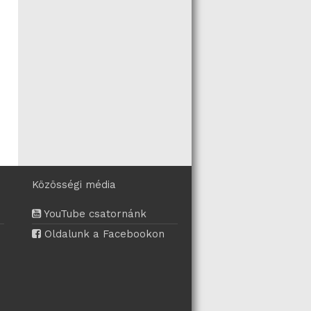
Közösségi média
YouTube csatornánk
Oldalunk a Facebookon