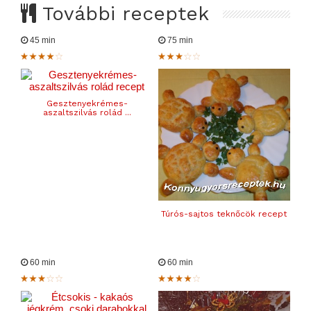
További receptek
45 min
75 min
Gesztenyekrémes-
aszaltszilvás rolád ...
Túrós-sajtos teknőcök recept
60 min
60 min