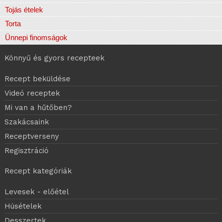
Tojás ételek
Torta
Ünnepi finomságok
Könnyű és gyors recepteek
Recept beküldése
Videó receptek
Mi van a hűtőben?
Szakácsaink
Receptverseny
Regisztráció
Recept kategóriák
Levesek - előétel
Húsételek
Desszertek