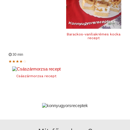
Barackos-vaníliakrémes kocka
recept
30 min
Császármorzsa recept