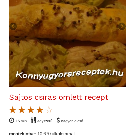
Sajtos csírás omlett recept
15 min
egyszerû
nagyon olcsó
megtekintve:
10 670 alkalommal