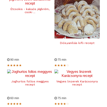
Étcsokis - kakaós jégkrém,
csoki ...
Diós,vaníliás kifli recept
90 min
75 min
Joghurtos foltos meggyes
Vegyes linzerek Karácsonyra
recept
recept
60 min
75 min