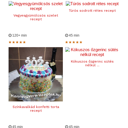
Túrós sodrott rétes recept
Vegyesgyümölcsös szelet
recept
120+ min
45 min
Kókuszos őzgerinc sütés
nélkül ...
Színkavalkád konfetti torta
recept
45 min
45 min