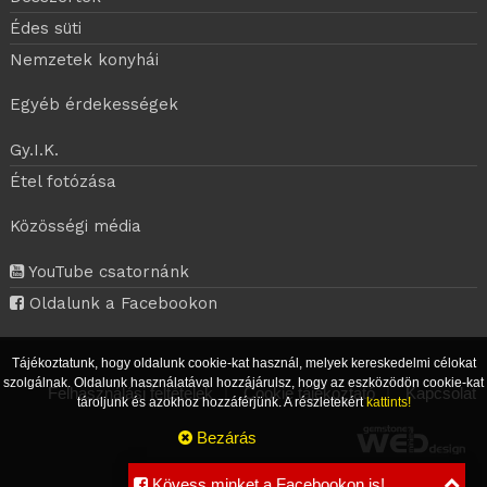
Édes süti
Nemzetek konyhái
Egyéb érdekességek
Gy.I.K.
Étel fotózása
Közösségi média
YouTube csatornánk
Oldalunk a Facebookon
Tájékoztatunk, hogy oldalunk cookie-kat használ, melyek kereskedelmi célokat
szolgálnak. Oldalunk használatával hozzájárulsz, hogy az eszközödön cookie-kat
Felhasználási feltételek
|
Cookie tájékoztató
|
Kapcsolat
tároljunk és azokhoz hozzáférjünk. A részletekért
kattints!
Bezárás
Kövess minket a Facebookon is!