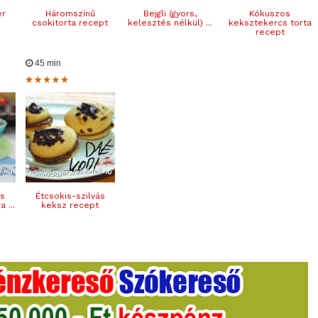
er
Háromszínű
Bejgli (gyors,
Kókuszos
csokitorta recept
kelesztés nélkül) ...
keksztekercs torta
recept
45 min
s
Étcsokis-szilvás
 ...
keksz recept