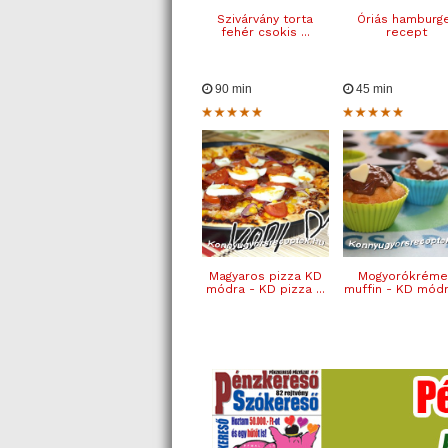
Szivárvány torta
Óriás hamburg
fehér csokis ...
recept
90 min
45 min
Magyaros pizza KD
Mogyorókréme
módra - KD pizza ...
muffin - KD módra