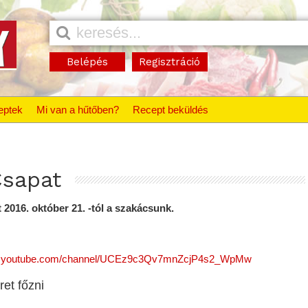
Belépés
Regisztráció
eptek
Mi van a hűtőben?
Recept beküldés
sapat
2016. október 21. -tól a szakácsunk.
youtube.com/channel/UCEz9c3Qv7mnZcjP4s2_WpMw
ret főzni