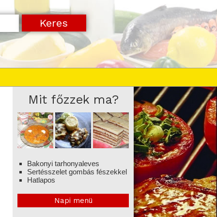
Mit főzzek ma?
Bakonyi tarhonyaleves
Sertésszelet gombás fészekkel
Hatlapos
Napi menü