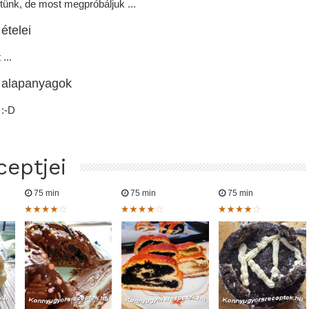
ünk, de most megpróbáljuk ...
ételei
...
 alapanyagok
:-D
eptjei
75 min
75 min
75 min