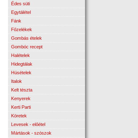
Édes süti
Egytálétel
Fánk
Főzelékek
Gombás ételek
Gombóc recept
Halételek
Hidegtálak
Húsételek
Italok
Kelt tészta
Kenyerek
Kerti Parti
Köretek
Levesek - előétel
Mártások - szószok