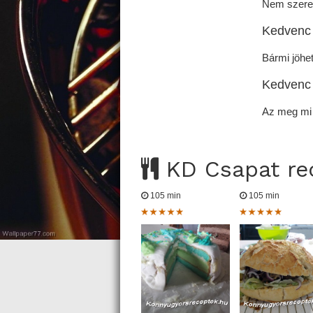
Nem szeret
Kedvenc 
Bármi jöhet 
Kedvenc
Az meg mi 
KD Csapat rec
105 min
105 min