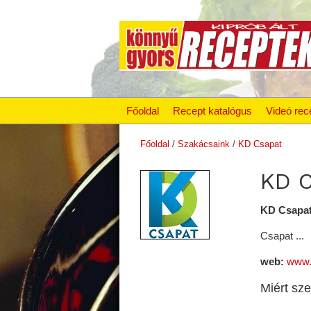
Főoldal
Recept katalógus
Videó rec
Főoldal
/
Szakácsaink
/
KD Csapat
KD C
KD Csapat 
Csapat ...
web:
www.
Miért sze