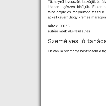
Tűzhelyről levesszük leszűrjük és ál
közben egészen kihűtjük. Ekkor 
tálba öntjük és mélyhűtőbe tesszük.
át kell keverni,hogy krémes maradjon
hőfok:
200 °C
sütési mód:
alul-felül sütés
Személyes jó tanác
Én vanília őrleményt használtam a fag