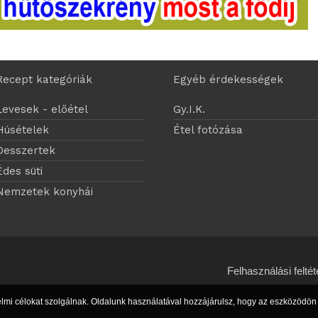
Recept kategóriák
Egyéb érdekességek
Levesek - előétel
Gy.I.K.
Húsételek
Étel fotózása
Desszertek
Édes süti
Nemzetek konyhái
Felhasználási feltét
lmi célokat szolgálnak. Oldalunk használatával hozzájárulsz, hogy az eszközödön c