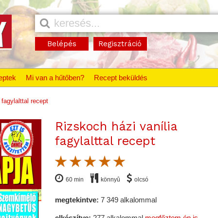
Belépés
Regisztráció
eptek
Mi van a hűtőben?
Recept beküldés
fagylalttal recept
Rizskoch házi vanília
fagylalttal recept
60 min
könnyû
olcsó
megtekintve:
7 349 alkalommal
elkészítve:
277 alkalommal
megfőztem én is