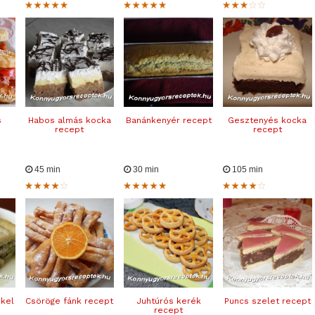
s
Habos almás kocka
Banánkenyér recept
Gesztenyés kocka
recept
recept
45 min
30 min
105 min
 kel
Csöröge fánk recept
Juhtúrós kerék
Puncs szelet recept
recept