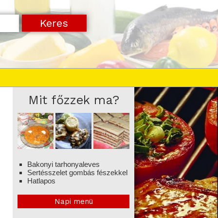
Mit főzzek ma?
Bakonyi tarhonyaleves
Sertésszelet gombás fészekkel
Hatlapos
Napi menü