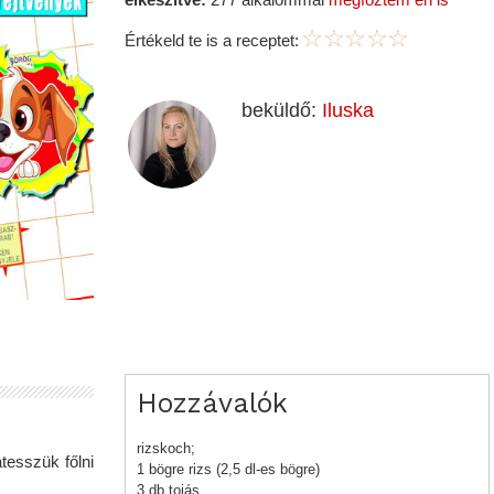
Értékeld te is a receptet:
beküldő:
Iluska
Hozzávalók
rizskoch;
atesszük főlni
1 bögre rizs (2,5 dl-es bögre)
3 db tojás