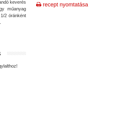
landó keverés
recept nyomtatása
egy műanyag
 1/2 óránként
.
s
ylalthoz!