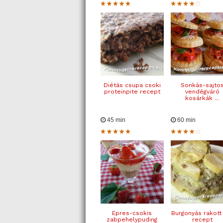
Diétás csupa csoki
Sonkás-sajto
proteinpite recept
vendégváró
kosárkák ...
45 min
60 min
Epres-csokis
Burgonyás rakott
zabpehelypuding
recept