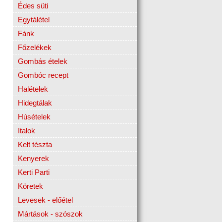
Édes süti
Egytálétel
Fánk
Főzelékek
Gombás ételek
Gombóc recept
Halételek
Hidegtálak
Húsételek
Italok
Kelt tészta
Kenyerek
Kerti Parti
Köretek
Levesek - előétel
Mártások - szószok