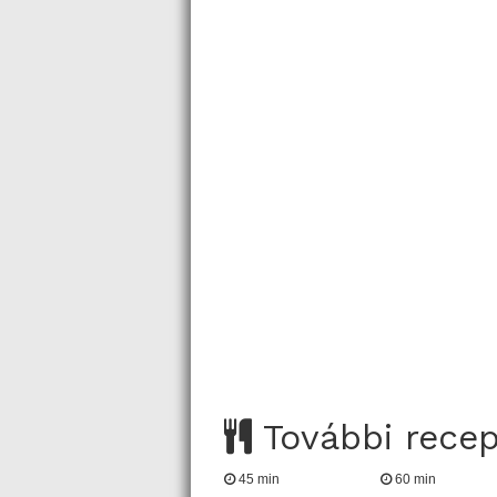
További rece
45 min
60 min