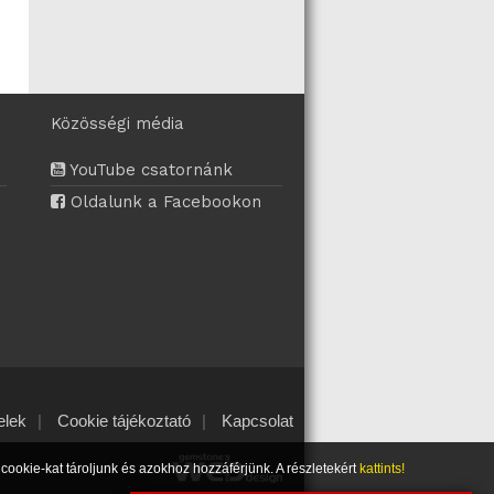
Közösségi média
YouTube csatornánk
Oldalunk a Facebookon
elek
|
Cookie tájékoztató
|
Kapcsolat
ookie-kat tároljunk és azokhoz hozzáférjünk. A részletekért
kattints!