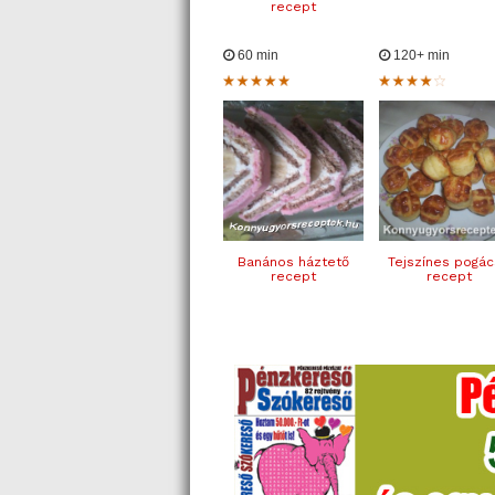
recept
60 min
120+ min
Banános háztető
Tejszínes pogá
recept
recept