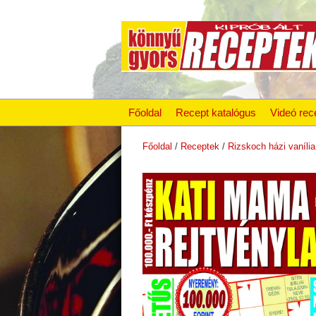
Főoldal
Recept katalógus
Videó rec
Főoldal
/
Receptek
/
Rizskoch házi vanília 