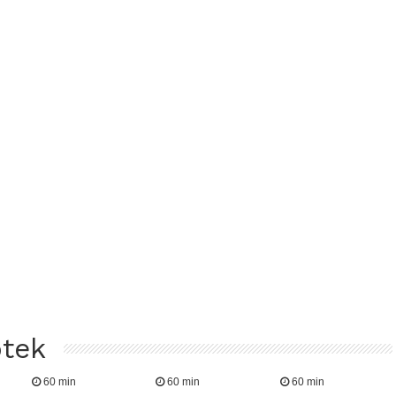
ptek
60 min
60 min
60 min