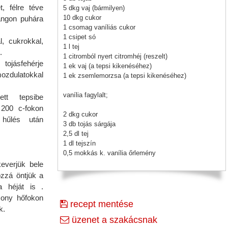
t, félre téve
5 dkg vaj (bármilyen)
10 dkg cukor
lángon puhára
1 csomag vaníliás cukor
1 csipet só
l, cukrokkal,
1 l tej
.
1 citromból nyert citromhéj (reszelt)
tojásfehérje
1 ek vaj (a tepsi kikenéséhez)
mozdulatokkal
1 ek zsemlemorzsa (a tepsi kikenéséhez)
vanília fagylalt;
ett tepsibe
 200 c-fokon
2 dkg cukor
 hűlés után
3 db tojás sárgája
2,5 dl tej
1 dl tejszín
0,5 mokkás k. vanília őrlemény
keverjük bele
ozzá öntjük a
a héját is .
sony hőfokon
recept mentése
k.
üzenet a szakácsnak