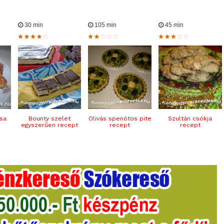
30 min
105 min
45 min
csa
Bounty szelet
Olivás spenótos pite
Szultán csókja
egyszerűen recept
recept
recept