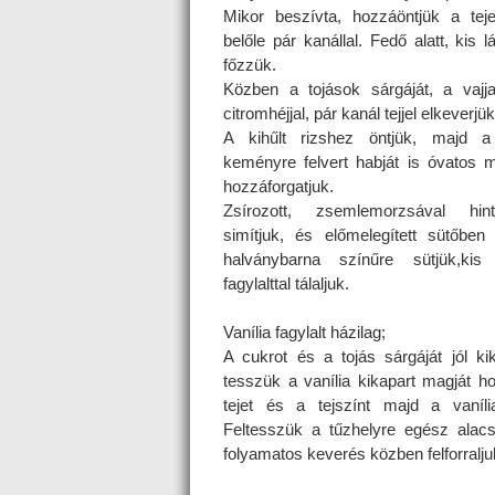
Mikor beszívta, hozzáöntjük a teje
belőle pár kanállal. Fedő alatt, kis 
főzzük.
Közben a tojások sárgáját, a vajja
citromhéjjal, pár kanál tejjel elkeverjük
A kihűlt rizshez öntjük, majd a 
keményre felvert habját is óvatos 
hozzáforgatjuk.
Zsírozott, zsemlemorzsával hint
simítjuk, és előmelegített sütőben
halványbarna színűre sütjük,kis
fagylalttal tálaljuk.
Vanília fagylalt házilag;
A cukrot és a tojás sárgáját jól ki
tesszük a vanília kikapart magját h
tejet és a tejszínt majd a vaníli
Feltesszük a tűzhelyre egész alac
folyamatos keverés közben felforralju