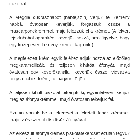
cukorral.
A Meggle cukrászhabot (habtejszín) verjük fel kemény
habbá, óvatosan keverjük, forgassuk össze a
mascarponekrémmel, majd felezzük el a krémet. (A felvert
tejszínhabot apránként keverjük hozzá, arra figyelve, hogy
egy közepesen kemény krémet kapjunk.)
A megfelezett krém egyik feléhez adjuk hozzá az előzőleg
megkaramellizált, és teljesen kihűtött áfonyát, majd
óvatosan egy keverőkanállal, keverjük össze, vigyázva
hogy a habos-krém, ne nagyon törjön.
A teljesen kihűlt piskótát tekerjük ki, egyenletesen kenjük
meg az áfonyakrémmel, majd óvatosan tekerjük fel.
Ezután vonjuk be a tekercset a félretett fehér krémmel,
majd ízlés szerint díszítsük áfonyával.
Az elkészült áfonyakrémes piskótatekercset ezután tegyük