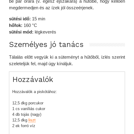
be pár órára (v. egész éjszakára) a hűtőbe, hogy kellően
megdermedjen és az ízek jól összeérjenek.
sütési idő:
15 min
hőfok:
160 °C
sütési mód:
légkeverés
Személyes jó tanács
Tálalás előtt vegyük ki a süteményt a hűtőből, ízlés szerint
szeleteljük fel, majd úgy kínáljuk.
Hozzávalók
Hozzávalók a piskótához:
12,5 dkg porcukor
1 cs vaníliás cukor
4 db tojás (nagy)
12,5 dkg
liszt
2 ek forró víz