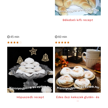
Békebeli kifli recept
45 min
60 min
Hópuszedli recept
Édes őszi kekszek glutén- és
...