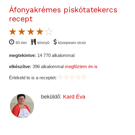
Áfonyakrémes piskótatekercs
recept
60 min
könnyû
közepesen olcsó
megtekintve:
14 770 alkalommal
elkészítve:
396 alkalommal
megfőztem én is
Értékeld te is a receptet:
beküldő:
Kard Éva