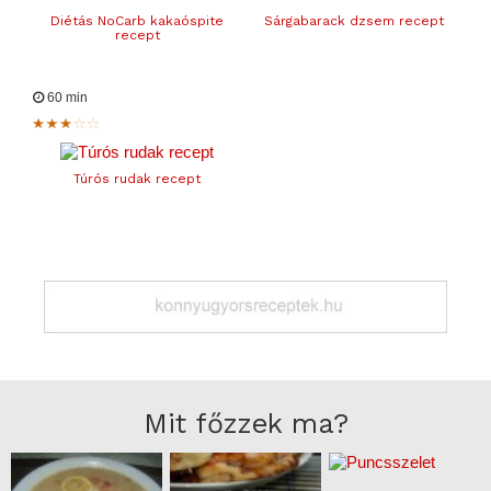
Diétás NoCarb kakaóspite
Sárgabarack dzsem recept
recept
60 min
Túrós rudak recept
Mit főzzek ma?