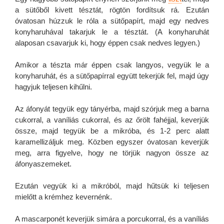
a sütőből kivett tésztát, rögtön fordítsuk rá. Ezután
óvatosan húzzuk le róla a sütőpapírt, majd egy nedves
konyharuhával takarjuk le a tésztát. (A konyharuhát
alaposan csavarjuk ki, hogy éppen csak nedves legyen.)
Amikor a tészta már éppen csak langyos, vegyük le a
konyharuhát, és a sütőpapírral együtt tekerjük fel, majd úgy
hagyjuk teljesen kihűlni.
Az áfonyát tegyük egy tányérba, majd szórjuk meg a barna
cukorral, a vaníliás cukorral, és az őrölt fahéjjal, keverjük
össze, majd tegyük be a mikróba, és 1-2 perc alatt
karamellizáljuk meg. Közben egyszer óvatosan keverjük
meg, arra figyelve, hogy ne törjük nagyon össze az
áfonyaszemeket.
Ezután vegyük ki a mikróból, majd hűtsük ki teljesen
mielőtt a krémhez kevernénk.
A mascarponét keverjük simára a porcukorral, és a vaníliás