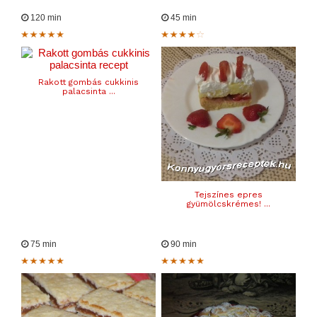
120 min
45 min
Rakott gombás cukkinis
palacsinta ...
Tejszínes epres
gyümölcskrémes! ...
75 min
90 min