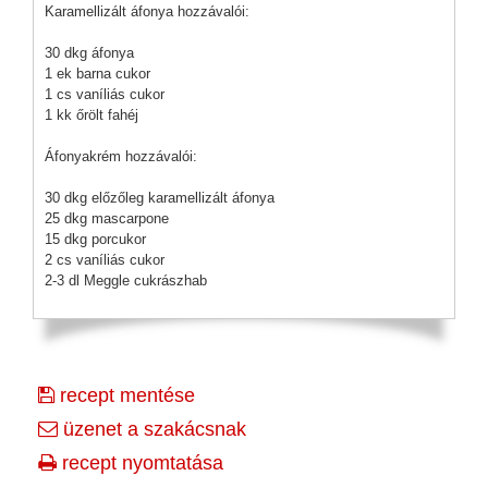
Karamellizált áfonya hozzávalói:
30 dkg áfonya
1 ek barna cukor
1 cs vaníliás cukor
1 kk őrölt fahéj
Áfonyakrém hozzávalói:
30 dkg előzőleg karamellizált áfonya
25 dkg mascarpone
15 dkg porcukor
2 cs vaníliás cukor
2-3 dl Meggle cukrászhab
recept mentése
üzenet a szakácsnak
recept nyomtatása