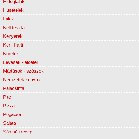
Hidegtálak
Húsételek
Italok
Kelt tészta
Kenyerek
Kerti Parti
Köretek
Levesek - előétel
Mártások - szószok
Nemzetek konyhái
Palacsinta
Pite
Pizza
Pogácsa
Saláta
Sós süti recept