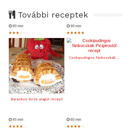
További receptek
60 min
90 min
Csokipudingos fánkocskák ...
Barackos túrós alagút recept
45 min
60 min