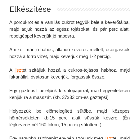
Elkészítése
A porcukrot és a vaníliás cukrot tegyük bele a keverőtálba,
majd adjuk hozzá az egész tojásokat, és pár perc alatt,
robotgéppel keverjük jó habosra.
Amikor már jó habos, állandó keverés mellett, csorgassuk
hozzá a forró vizet, majd keverjük még 1-2 percig.
A
liszt
et szitáljuk hozzá a cukros-tojásos habhoz, majd
fakanállal, óvatosan keverjük, forgassuk össze.
Egy gáztepsit béleljünk ki sütőpapírral, majd egyenletesen
kenjük rá a masszát. (kb. 37x33 cm-es gáztepsi)
Helyezzük be előmelegített sütőbe, majd közepes
hőmérsékleten kb.15 perc alatt süssük készre. (Én
légkeverésnél 160 fokon, 15 percig sütöttem.)
Egy nagyobb sütőpapírt enyhén szórjunk meg
liszt
tel, majd