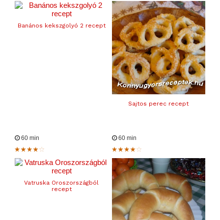
Banános kekszgolyó 2 recept
Sajtos perec recept
60 min
60 min
Vatruska Oroszországból
recept